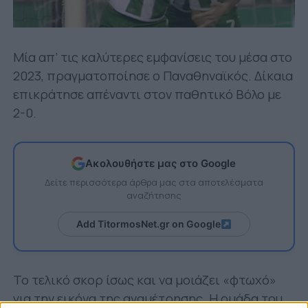
Μία απ’ τις καλύτερες εμφανίσεις του μέσα στο
2023, πραγματοποίησε ο Παναθηναϊκός. Δίκαια
επικράτησε απέναντι στον παθητικό Βόλο με
2-0.
Ακολουθήστε μας στο Google
Δείτε περισσότερα άρθρα μας στα αποτελέσματα
αναζήτησης
Add TitormosNet.gr on Google
Το τελικό σκορ ίσως και να μοιάζει «φτωχό»
για την εικόνα της αναμέτρησης. Η ομάδα του