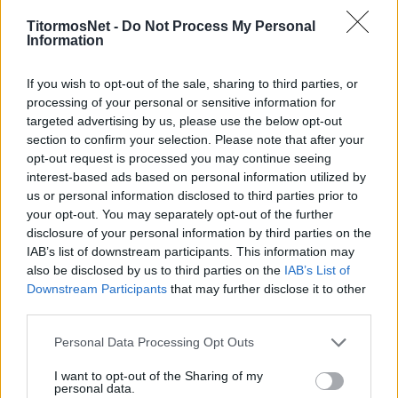
Ιβάν Γιοβάνοβιτς είχε μεγάλες ευκαιρίες, δύο
TitormosNet -
Do Not Process My Personal
δοκάρια, αλλά έφτασε στο σημείο να αγχώνεται.
Information
Για μία ώρα αγώνα το 0-0 παρέμενε μέχρι που ο
If you wish to opt-out of the sale, sharing to third parties, or
Κουρμπέλης σκόραρε. Το 2-0 διαμόρφωσε ο
processing of your personal or sensitive information for
Σποράρ.
targeted advertising by us, please use the below opt-out
section to confirm your selection. Please note that after your
Δείτε τις καλύτερες στιγμές της
opt-out request is processed you may continue seeing
interest-based ads based on personal information utilized by
αναμέτρησης που «άνοιξε» την «αυλαία»
us or personal information disclosed to third parties prior to
της αγωνιστικής στη
Super League
:
your opt-out. You may separately opt-out of the further
disclosure of your personal information by third parties on the
IAB’s list of downstream participants. This information may
also be disclosed by us to third parties on the
IAB’s List of
Downstream Participants
that may further disclose it to other
third parties.
Personal Data Processing Opt Outs
I want to opt-out of the Sharing of my
personal data.