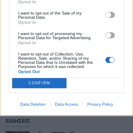
Opted In
I want to opt-out of the Sale of my
Personal Data.
Opted In
ΣΧΟΛΙΑΣΤΕ
I want to opt-out of processing my
Personal Data for Targeted Advertising.
Opted In
ΤΕΛΕΥΤΑΙΑ ΝΕΑ
I want to opt-out of Collection, Use,
Retention, Sale, and/or Sharing of my
ΠΑΝΑΙΤΩΛΙΚΟΣ
Personal Data that Is Unrelated with the
Θλίψη για τον θάνατο του παλαίμαχου
Purposes for which it was collected.
Opted Out
του Παναιτωλικού, Κώστα
Καμποσιώρα
CONFIRM
ΠΑΝΑΙΤΩΛΙΚΟΣ
Ήττα στο φινάλε στη Λιβαδειά
Data Deletion
Data Access
Privacy Policy
ΕΙΔΗΣΕΙΣ