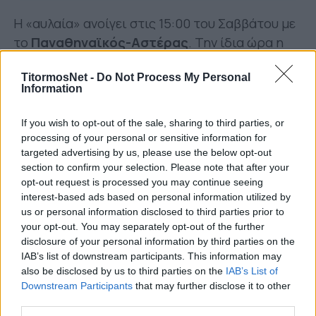
Η «αυλαία» ανοίγει στις 15:00 του Σαββάτου με
το
Παναθηναϊκός-Αστέρας
. Την ίδια ώρα η
Λαμία
υποδέχεται τον
ΟΦΗ
. Στις 17:15 ο
TitormosNet -
Do Not Process My Personal
Ιωνικός
με τον
Ατρόμητο
κοντράρονται σε
Information
ντέρμπι για την παραμονή.
If you wish to opt-out of the sale, sharing to third parties, or
Κυριακή και ώρα 15:00 ο
Παναιτωλικός
processing of your personal or sensitive information for
φιλοξενεί τον
Άρη
. Ταυτόχρονα ο
ΠΑΣ
targeted advertising by us, please use the below opt-out
αντιμετωπίζει τον
Απόλλωνα Σμύρνης
. Στις
section to confirm your selection. Please note that after your
opt-out request is processed you may continue seeing
17:15 το
ΑΕΚ-Βόλος
. Το πρόγραμμα κλείνει με
interest-based ads based on personal information utilized by
το ντέρμπι της Τούμπας,
ΠΑΟΚ-Ολυμπιακός
us or personal information disclosed to third parties prior to
στις 19:30.
your opt-out. You may separately opt-out of the further
disclosure of your personal information by third parties on the
Αναλυτικά:
IAB’s list of downstream participants. This information may
also be disclosed by us to third parties on the
IAB’s List of
Downstream Participants
that may further disclose it to other
Πρόγραμμα Super League
third parties.