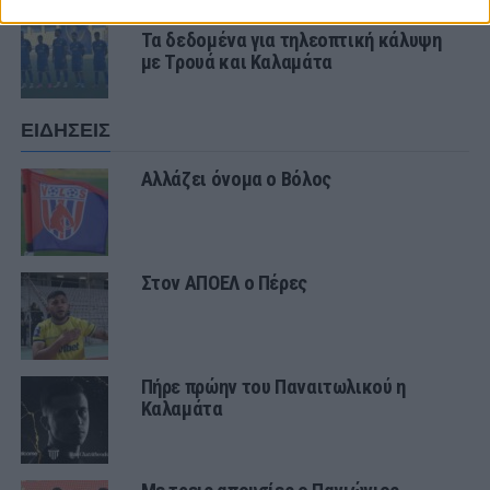
ΠΑΝΑΙΤΩΛΙΚΟΣ
Τα δεδομένα για τηλεοπτική κάλυψη
με Τρουά και Καλαμάτα
ΕΙΔΗΣΕΙΣ
Αλλάζει όνομα ο Βόλος
Στον ΑΠΟΕΛ ο Πέρες
Πήρε πρώην του Παναιτωλικού η
Καλαμάτα