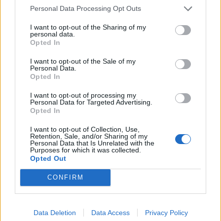
Interwetten – 20ή
Personal Data Processing Opt Outs
αγωνιστική
#slgr
I want to opt-out of the Sharing of my
#matchday20
personal data.
Opted In
#slgrinterwetten
pic.twitter.com/IChF5cu7v4
I want to opt-out of the Sale of my
Personal Data.
Opted In
— Super League Greece (@Super_League_GR)
I want to opt-out of processing my
January 28, 2022
Personal Data for Targeted Advertising.
Opted In
ΣΧΟΛΙΑΣΤΕ
I want to opt-out of Collection, Use,
Retention, Sale, and/or Sharing of my
Personal Data that Is Unrelated with the
Purposes for which it was collected.
Opted Out
ΤΕΛΕΥΤΑΙΑ ΝΕΑ
CONFIRM
ΧΩΡΊΣ ΚΑΤΗΓΟΡΊΑ
Ήττα για την Κ19 στην Κορυτσά-
Εξαιρετική η φιλοξενία των Αλβανών
Data Deletion
Data Access
Privacy Policy