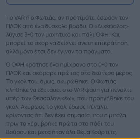
Το VAR ή ο Φωτιάς, αν προτιμάτε, έσωσαν τον
ΠΑΟΚ από ένα δύσκολο βράδυ. Ο «Δικέφαλος»
λύγισε 3-0 τον μαχητικό και πάλι ΟΦΗ. Και
μπορεί το σκορ να δείχνει άνετη επικράτηση,
αλλά μόνο έτσι δεν έγιναν τα πράγματα.
Ο ΟΦΗ κράτησε ένα ημίχρονο στο 0-0 τον
ΠΑΟΚ και σκόραρε πρώτος στο δεύτερο μέρος.
Το γκολ του, όμως, ακυρώθηκε. Ο Φωτιάς
κλήθηκε να εξετάσει στο VAR φάση για πέναλτι
υπέρ των Θεσσαλονικέων, που προηγήθηκε του
γκολ. Ακύρωσε το γκολ, έδωσε πέναλτι
κρίνοντας ότι δεν έχει σημασία, που η μπάλα
πριν το χέρι βρήκε πρώτα στο πόδι του
Βούρου και μετά ήταν όλα θέμα Κούρτιτς.