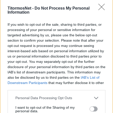
Ο Σλοβένος ευστόχησε ξανά από την άσπρη
TitormosNet -
Do Not Process My Personal
βούλα, έφτασε τις επτά εύστοχες εκτελέσεις,
Information
στη συνέχεια πέτυχε ένα ακόμα γκολ σε
κανονική ροή για το 2-0 και ο Σφιντέρσκι έβαλε
If you wish to opt-out of the sale, sharing to third parties, or
processing of your personal or sensitive information for
το κερασάκι για το τελικό 3-0. Αφού μέσω VAR
targeted advertising by us, please use the below opt-out
ακυρώθηκε και του Πολωνού ένα γκολ.
section to confirm your selection. Please note that after your
opt-out request is processed you may continue seeing
Ο ΠΑΟΚ πέτυχε την πέμπτη σερί νίκη του,
interest-based ads based on personal information utilized by
προσπέρασε την ΑΕΚ έστω και προσωρινά και
us or personal information disclosed to third parties prior to
είναι δεύτερος, αλλά έχει ακόμα πολλά θέματα
your opt-out. You may separately opt-out of the further
disclosure of your personal information by third parties on the
να λύσει.
IAB’s list of downstream participants. This information may
also be disclosed by us to third parties on the
IAB’s List of
Με πληροφορίες από
Onsports.gr
Downstream Participants
that may further disclose it to other
third parties.
Personal Data Processing Opt Outs
I want to opt-out of the Sharing of my
personal data.