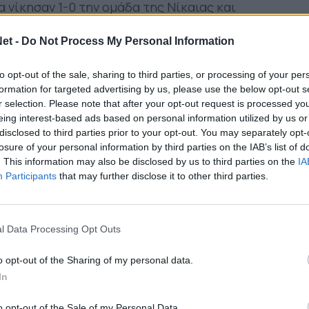
 νίκησαν 1-0 την ομάδα της Νίκαιας και
 θέση. Στο 51′ εξαιρετική αντεπίθεση με τον
et -
Do Not Process My Personal Information
τ, ο Χουτεσιώτης απέκρουσε προσωρινά και ο
α το τελικό σκορ.
to opt-out of the sale, sharing to third parties, or processing of your per
formation for targeted advertising by us, please use the below opt-out s
r selection. Please note that after your opt-out request is processed y
eing interest-based ads based on personal information utilized by us or
disclosed to third parties prior to your opt-out. You may separately opt-
losure of your personal information by third parties on the IAB’s list of
. This information may also be disclosed by us to third parties on the
IA
Participants
that may further disclose it to other third parties.
 ΠΑΟΚ-
Παναιτωλικός
& Ατρόμητος-Βόλος.
l Data Processing Opt Outs
o opt-out of the Sharing of my personal data.
In
o opt-out of the Sale of my Personal Data.