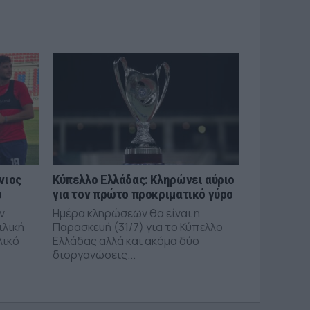
νιος
Κύπελλο Ελλάδας: Κληρώνει αύριο
ό
για τον πρώτο προκριματικό γύρο
ν
Ημέρα κληρώσεων θα είναι η
ιλική
Παρασκευή (31/7) για το Κύπελλο
λικό
Ελλάδας αλλά και ακόμα δύο
διοργανώσεις...