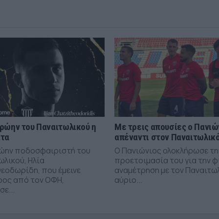
ρώην του Παναιτωλικού η
Με τρεις απουσίες ο Πανιώ
άτα
απέναντι στον Παναιτωλικ
ώην ποδοσφαιριστή του
Ο Πανιώνιος ολοκλήρωσε τη
ωλικού, Ηλία
προετοιμασία του για την φ
εοδωρίδη, που έμεινε
αναμέτρηση με τον Παναιτω
ρος από τον ΟΦΗ,
αύριο...
ε...