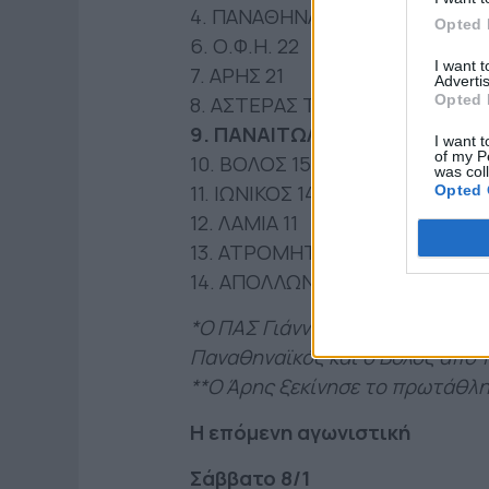
4. ΠΑΝΑΘΗΝΑΪΚΟΣ 23
Opted 
6. Ο.Φ.Η. 22
I want 
7. ΑΡΗΣ 21
Advertis
Opted 
8. ΑΣΤΕΡΑΣ ΤΡΙΠ. 20
9. ΠΑΝΑΙΤΩΛΙΚΟΣ 15
I want t
of my P
10. ΒΟΛΟΣ 15
was col
11. ΙΩΝΙΚΟΣ 14
Opted 
12. ΛΑΜΙΑ 11
13. ΑΤΡΟΜΗΤΟΣ ΑΘ. 9
14. ΑΠΟΛΛΩΝ ΣΜ. 7
*Ο ΠΑΣ Γιάννινα, ο Αστέρας Τρίπ
Παναθηναϊκός και ο Βόλος από 1
**Ο Άρης ξεκίνησε το πρωτάθλη
Η επόμενη αγωνιστική
Σάββατο 8/1