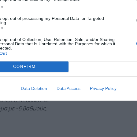
In
to opt-out of processing my Personal Data for Targeted
ing.
In
o opt-out of Collection, Use, Retention, Sale, and/or Sharing
ersonal Data that Is Unrelated with the Purposes for which it
lected.
Out
CONFIRM
Data Deletion
Data Access
Privacy Policy
ολης και ο Ιωνικός έχουν από 16 ματς, ο
4 και ο Απόλλων 12.
μα με -6 βαθμούς.