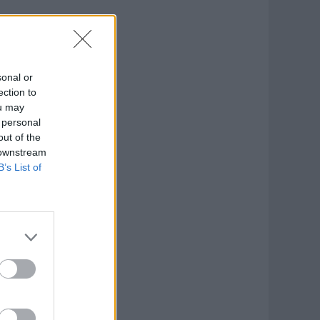
sonal or
ection to
ou may
 personal
out of the
 downstream
B’s List of