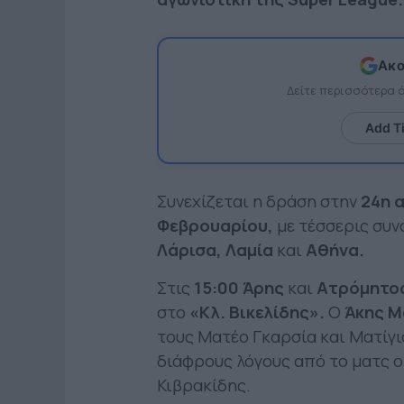
Ακο
Δείτε περισσότερα
Add T
Συνεχίζεται η δράση στην
24η 
Φεβρουαρίου,
με τέσσερις συν
Λάρισα, Λαμία
και
Αθήνα.
Στις
15:00 Άρης
και
Ατρόμητο
στο
«Κλ.
Βικελίδης».
Ο
Άκης Μ
τους Ματέο Γκαρσία και Ματίγι
διάφρους λόγους από το ματς ο
Κιβρακίδης.