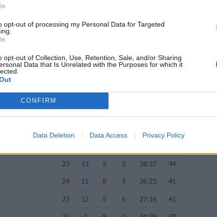
In
ρίς τον Σένκεφελντ, ωστόσο το «παρών» θα
to opt-out of processing my Personal Data for Targeted
ing.
In
περιλήφθηκαν οι Σάκχοφ και
έμειναν οι Ολιβέιρα, Τσιγκρίνσκι, Μπακάκης,
o opt-out of Collection, Use, Retention, Sale, and/or Sharing
ersonal Data that Is Unrelated with the Purposes for which it
ανόπουλος και Σιμόες.
lected.
Out
CONFIRM
Data Deletion
Data Access
Privacy Policy