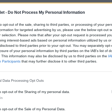
τον
ΠΑΣ Γιάννινα,
σε ένα κρίσιμο ματς για την
ς ιδιαίτερα προβλήματα η αποστολή των
et -
Do Not Process My Personal Information
 Ηπειρώτες θα παραταχθούν χωρίς τους Λεό,
to opt-out of the sale, sharing to third parties, or processing of your per
formation for targeted advertising by us, please use the below opt-out s
ξενεί στο
Αλκαζάρ
τον
Παναιτωλικό,
σε ένα
r selection. Please note that after your opt-out request is processed y
eing interest-based ads based on personal information utilized by us or
ίκη να είναι μονόδρομος. Εκπλήξεις και αλλαγές
disclosed to third parties prior to your opt-out. You may separately opt-
 τον Μπάγιτς να μένει εκτός και τον Σουλούκο
losure of your personal information by third parties on the IAB’s list of
. This information may also be disclosed by us to third parties on the
IA
Participants
that may further disclose it to other third parties.
υρ, Τσόσιτς και Καρανίκας, ενώ
αι Μούζεκ. Ο Φέστα εκτός και τους Σπαρβ και
 «κομμένος» Τρούγιτς! Ο
Τραϊανός
l Data Processing Opt Outs
εκτός αποστολής τον τραυματία Μπαρμπόσα
o opt-out of the Sharing of my personal data.
αρασαλίδης, Ματσόλα, Γιάκολις.
In
κληρώνεται στη
Λεωφόρο,
όπου στις
19:30
o opt-out of the Sale of my Personal Data.
ρώνουν τα ξίφη τους στο αθηναϊκό ντέρμπι. Οι