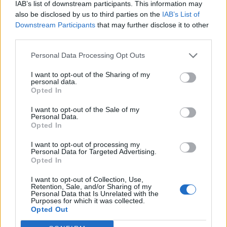
IAB’s list of downstream participants. This information may
διαμορφώνουν οι: Cuesta, Boucher, Σιαμπάνης,
also be disclosed by us to third parties on the
IAB’s List of
Bruno Gama, Mateo Garcia, Sakic, Bertoglio,
Downstream Participants
that may further disclose it to other
Rose, Lucas Sasha, Mancini, Jeggo, Matilla,
third parties.
Ganea, Xande Silva, Sundgren, Bruno Felipe,
Personal Data Processing Opt Outs
Benalouane, Δεληζήσης, Μήτρογλου, Μάνος,
Ιωάννου, Μπαγκαλιάνης.
I want to opt-out of the Sharing of my
personal data.
Opted In
«Τελικός» για Παναθηναϊκό με Αστέρα
I want to opt-out of the Sale of my
Τέλος, στις 19:30 (Novasports 2HD)ο
Personal Data.
Opted In
Παναθηναϊκός θα φιλοξενήσει στη Λεωφόρο
τον Αστέρα Τρίπολης, με τους «πράσινους» να
I want to opt-out of processing my
Personal Data for Targeted Advertising.
θέλουν όσο τίποτα άλλο τη νίκη προκειμένου
Opted In
να διατηρήσουν μέχρι τέλους όσες ελπίδες
I want to opt-out of Collection, Use,
έχουν για έξοδο στην Ευρώπη την επόμενη
Retention, Sale, and/or Sharing of my
Personal Data that Is Unrelated with the
σεζόν.
Purposes for which it was collected.
Opted Out
Μοναδικό πρόβλημα για τον τεχνικό του