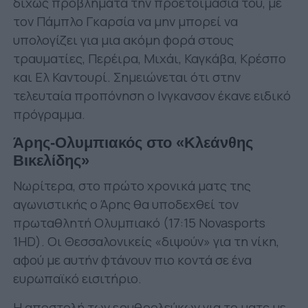
δίχως προβλήματα την προετοιμασία του, με
τον Πάμπλο Γκαρσία να μην μπορεί να
υπολογίζει για μια ακόμη φορά στους
τραυματίες, Περέιρα, Μιχάι, Καγκάβα, Κρέσπο
και Ελ Καντουρί. Σημειώνεται ότι στην
τελευταία προπόνηση ο Ινγκανσον έκανε ειδικό
πρόγραμμα.
Άρης-Ολυμπιακός στο «Κλεάνθης
Βικελίδης»
Νωρίτερα, στο πρώτο χρονικά ματς της
αγωνιστικής ο Άρης θα υποδεχθεί τον
πρωταθλητή Ολυμπιακό (17:15 Novasports
1HD). Οι Θεσσαλονικείς «διψούν» για τη νίκη,
αφού με αυτήν φτάνουν πιο κοντά σε ένα
ευρωπαϊκό εισιτήριο.
Η αποστολή των ερυθρολεύκων για το ματς με