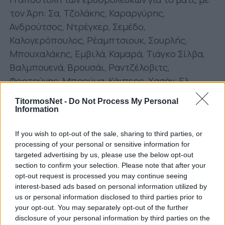
τον Άρη: Σα, Τζολάκης, Καραργύρης,
Ανδρούτσος, Ντρέγκερ, Σεμέδο,
Καλογερόπουλος, Ρέαμπτσιουκ, Σουρλής,
Μπουχαλάκης, Εμβιλά, Καμαρά, Τιάγκο Σίλβα,
Βαλμπουενά, Βρουσάι, Ραντζέλοβιτς,
Φορτούνης, Μπρούμα, Κάιπερς, Χασάν, Ελ
Αραμπί.
TitormosNet -
Do Not Process My Personal
Information
Σημειώνεται ότι η έκπληξη στην αποστολή του
Ολυμπιακού είναι ο 17χρονος κεντρικός
If you wish to opt-out of the sale, sharing to third parties, or
αμυντικός, Αλέξανδρος Καλογερόπουλος,
processing of your personal or sensitive information for
καθώς ο Πέδρο Μαρτίνς δεν υπολογίζει για το
targeted advertising by us, please use the below opt-out
section to confirm your selection. Please note that after your
σημερινό παιχνίδι τους Ουσεϊνού Μπα, Αβραάμ
opt-out request is processed you may continue seeing
Παπαδόπουλο, Σωκράτη Παπασταθόπουλο και
interest-based ads based on personal information utilized by
Χοσέ Χολέμπας.
us or personal information disclosed to third parties prior to
your opt-out. You may separately opt-out of the further
Από την άλλη, την αποστολή του Άρη
disclosure of your personal information by third parties on the