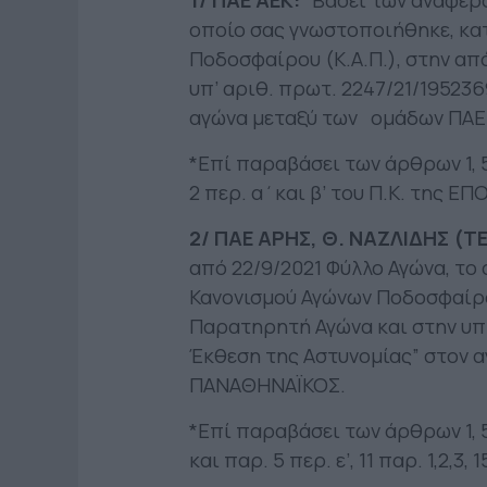
1/ ΠΑΕ ΑΕΚ:
“Βάσει των αναφερο
οποίο σας γνωστοποιήθηκε, κατ
Ποδοσφαίρου (Κ.Α.Π.), στην απ
υπ’ αριθ. πρωτ. 2247/21/19523
αγώνα μεταξύ των ομάδων ΠΑΕ 
*Επί παραβάσει των άρθρων 1, 5 επ
2 περ. α΄και β’ του Π.Κ. της ΕΠΟ
2/ ΠΑΕ ΑΡΗΣ, Θ. ΝΑΖΛΙΔΗΣ (
από 22/9/2021 Φύλλο Αγώνα, το
Κανονισμού Αγώνων Ποδοσφαίρου
Παρατηρητή Αγώνα και στην υπ’
Έκθεση της Αστυνομίας” στον 
ΠΑΝΑΘΗΝΑΪΚΟΣ.
*Επί παραβάσει των άρθρων 1, 5 επ
και παρ. 5 περ. ε’, 11 παρ. 1,2,3,