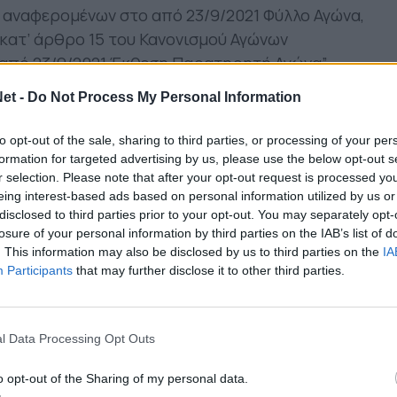
 αναφερομένων στο από 23/9/2021 Φύλλο Αγώνα,
κατ’ άρθρο 15 του Κανονισμού Αγώνων
ν από 23/9/2021 Έκθεση Παρατηρητή Αγώνα”
ν ΠΑΕ ΒΟΛΟΣ ΝΠΣ – ΠΑΕ ΑΤΡΟΜΗΤΟΣ.
et -
Do Not Process My Personal Information
, 14 παρ. 1, 2, 3 και 4 περ. α΄, 15 παρ. 1 περ.γ’
to opt-out of the sale, sharing to third parties, or processing of your per
formation for targeted advertising by us, please use the below opt-out s
r selection. Please note that after your opt-out request is processed y
ων αναφερομένων στο από 22/9/2021 Φύλλο
eing interest-based ads based on personal information utilized by us or
ήθηκε, κατ’ άρθρο 15 του Κανονισμού Αγώνων
disclosed to third parties prior to your opt-out. You may separately opt-
ό 22/9/2021 Έκθεση Παρατηρητή Αγώνα και στην
losure of your personal information by third parties on the IAB’s list of
. This information may also be disclosed by us to third parties on the
IA
-κδ΄ από 23/9/2021 Έκθεση της Αστυνομίας”
Participants
that may further disclose it to other third parties.
ων ΠΑΕ ΟΛΥΜΠΙΑΚΟΣ – ΠΑΕ ΑΠΟΛΛΩΝ ΣΜΥΡΝΗΣ.
π, 14 παρ. 1, 2, 3 και 4 περ. α΄, 15 παρ. 2 περ.
l Data Processing Opt Outs
ΟΥΔΗΣ (Ποδοσφαιριστής):
“Βάσει των
o opt-out of the Sharing of my personal data.