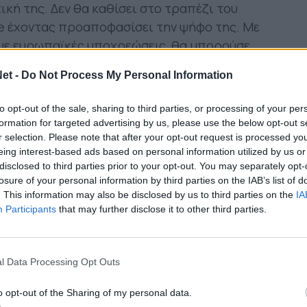
ική της. Δεν θα καθίσει στο τραπέζι του
ue έχοντας προαποφασίσει την ψήφο της. Με
 με ευρωπαϊκές υποχρεώσεις, θα μπορούσε
φίσει υπέρ της αναβολής. Έτσι θα μπορέσει να
et -
Do Not Process My Personal Information
ιο το ντέρμπι με τον ΠΑΟΚ την Κυριακή 9/1.
την απόφαση της «Ένωσης» να παίξει η
to opt-out of the sale, sharing to third parties, or processing of your per
formation for targeted advertising by us, please use the below opt-out s
τος και φυσικά του Αργύρη Γιαννίκη. Τι κρίνει
r selection. Please note that after your opt-out request is processed y
τι θα βοηθήσει την ομάδα του για τη συνέχεια
eing interest-based ads based on personal information utilized by us or
disclosed to third parties prior to your opt-out. You may separately opt-
losure of your personal information by third parties on the IAB’s list of
μού υπό το βάρος μεγάλων
. This information may also be disclosed by us to third parties on the
IA
Participants
that may further disclose it to other third parties.
 προπονήσεις, ο ΠΑΟΚ δεν έχει κάνει
είπουν λιγότεροι από πέντε ποδοσφαιριστές
l Data Processing Opt Outs
 συζητήσεις που έχουν γίνει στο αγωνιστικό
o opt-out of the Sharing of my personal data.
 προσπάθεια περιορισμού της κατάστασης. Με