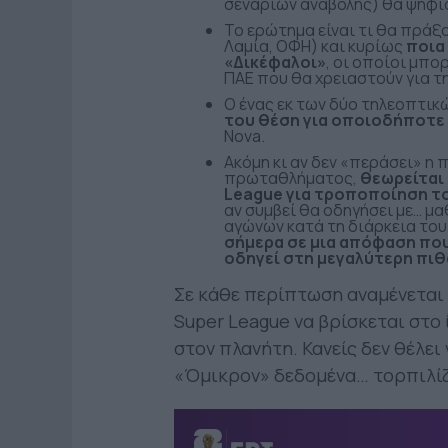
σεναρίων αναβολής) θα ψηφί
Το ερώτημα είναι τι θα πράξο
Λαμία, ΟΦΗ) και κυρίως
ποια
«Δικέφαλοι»
, οι οποίοι μπο
ΠΑΕ που θα χρειαστούν για τ
Ο ένας εκ των δύο τηλεοπτι
του θέση για οποιοδήποτε 
Nova.
Ακόμη κι αν δεν «περάσει» η
πρωταθλήματος,
θεωρείται
League για τροποποίηση τ
αν συμβεί θα οδηγήσει με… μ
αγώνων κατά τη διάρκεια του
σήμερα σε μια απόφαση που
οδηγεί στη μεγαλύτερη πι
Σε κάθε περίπτωση αναμένεται 
Super League να βρίσκεται στο 
στον πλανήτη. Κανείς δεν θέλει
«Όμικρον» δεδομένα… τορπιλίζε