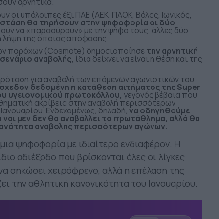
σουν αρνητικά.
υν οι υπόλοιπες έξι ΠΑΕ (ΑΕΚ, ΠΑΟΚ, Βόλος, Ιωνικός,
 στάση θα τηρήσουν στην ψηφοφορία οι δύο
ρούν να «παρασύρουν» με την ψήφο τους, άλλες δύο
η λήψη της όποιας απόφασης.
κών παρόχων (Cosmote) δημοσιοποίησε
την αρνητική
σενάριο αναβολής,
ίδια δείχνει να είναι η θέση και της
 πρόταση για αναβολή των επόμενων αγωνιστικών του
 σχεδόν δεδομένη η κατάθεση αιτήματος της Super
ου υγειονομικού πρωτοκόλλου,
γεγονός βέβαια που
αθηματική ακρίβεια στην αναβολή περισσότερων
 Ιανουαρίου. Ενδεχομένως, δηλαδή,
να οδηγηθούμε
 ναι μεν δεν θα αναβάλλει το πρωτάθλημα, αλλά θα
θανότητα αναβολής περισσότερων αγώνων.
μια ψηφοφορία με ιδιαίτερο ενδιαφέρον. Η
ίδιο αδιέξοδο που βρίσκονται όλες οι λίγκες
 να σηκώσει χειρόφρενο, αλλά η επέλαση της
ι την αθλητική κανονικότητα του Ιανουαρίου.