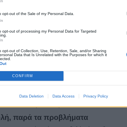
In
ίηση μετακινήσεων των ποδοσφαιριστών
ό τη στιγμή που οι άνθρωποι του ΠΑΟΚ
o opt-out of the Sale of my Personal Data.
 γκρουπ των «μικρών», αυτό που έχει
In
ι να τηρήσουν στάση «παρατηρητή». Να
to opt-out of processing my Personal Data for Targeted
οκειμένου στη συνέχεια να συζητήσουν κάθε
ing.
In
 τάπητος από όλους.
o opt-out of Collection, Use, Retention, Sale, and/or Sharing
 αντίθετος στα σενάρια
ersonal Data that Is Unrelated with the Purposes for which it
lected.
Out
ις ομάδες που ξεκάθαρα δεν είναι υπέρ της
CONFIRM
 ένα τέτοιο ενδεχόμενο θα βοηθούσε τους
μπι με τον Ολυμπιακό σε γεμάτη Λεωφόρο. Στο
ορίας, ο Παναθηναϊκός λογίζεται σε αυτούς
Data Deletion
Data Access
Privacy Policy
συνέχιση του πρωταθλήματος.
ολή, παρά τα προβλήματα