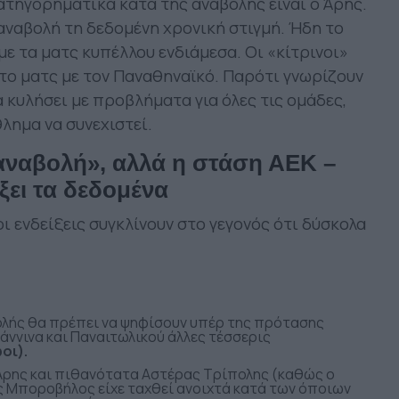
ατηγορηματικά κατά της αναβολής είναι ο Άρης.
 αναβολή τη δεδομένη χρονική στιγμή. Ήδη το
ε τα ματς κυπέλλου ενδιάμεσα. Οι «κίτρινοι»
στο ματς με τον Παναθηναϊκό. Παρότι γνωρίζουν
α κυλήσει με προβλήματα για όλες τις ομάδες,
λημα να συνεχιστεί.
ι αναβολή», αλλά η στάση ΑΕΚ –
ει τα δεδομένα
 ενδείξεις συγκλίνουν στο γεγονός ότι δύσκολα
ολής θα πρέπει να ψηφίσουν υπέρ της πρότασης
άννινα και Παναιτωλικού άλλες τέσσερις
οι).
Άρης και πιθανότατα Αστέρας Τρίπολης (καθώς ο
ς Μποροβήλος είχε ταχθεί ανοιχτά κατά των όποιων