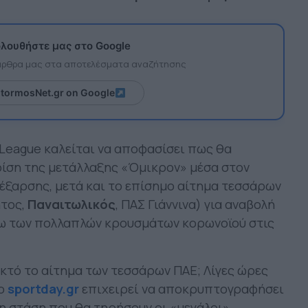
λουθήστε μας στο Google
 άρθρα μας στα αποτελέσματα αναζήτησης
itormosNet.gr on Google
r League καλείται να αποφασίσει πως θα
κρίση της μετάλλαξης «Όμικρον» μέσα στον
 έξαρσης, μετά και το επίσημο αίτημα τεσσάρων
ητος,
Παναιτωλικός
, ΠΑΣ Γιάννινα) για αναβολή
ω των πολλαπλών κρουσμάτων κορωνοϊού στις
εκτό το αίτημα των τεσσάρων ΠΑΕ; Λίγες ώρες
το
sportday.gr
επιχειρεί να αποκρυπτογραφήσει
τη στάση που θα τηρήσουν οι «μεγάλοι».