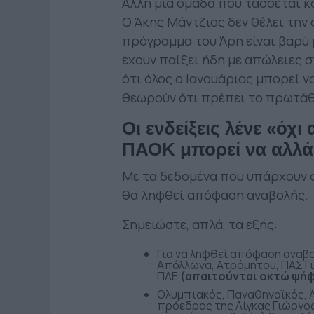
Άλλη μια ομάδα που τάσσεται κ
Ο Άκης Μάντζιος δεν θέλει την
πρόγραμμα του Άρη είναι βαρύ μ
έχουν παίξει ήδη με απώλειες 
ότι όλος ο Ιανουάριος μπορεί ν
θεωρούν ότι πρέπει το πρωτάθ
Οι ενδείξεις λένε «όχ
ΠΑΟΚ μπορεί να αλλάξ
Με τα δεδομένα που υπάρχουν οι
θα ληφθεί απόφαση αναβολής.
Σημειώστε, απλά, τα εξής:
Για να ληφθεί απόφαση αναβ
Απόλλωνα, Ατρόμητου, ΠΑΣ Γι
ΠΑΕ
(απαιτούνται οκτώ ψήφ
Ολυμπιακός, Παναθηναϊκός, 
πρόεδρος της Λίγκας Γιώργο