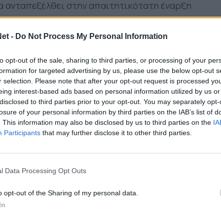
να ανταπεξέλθει στην απαιτητικότατη έναρξη
et -
Do Not Process My Personal Information
ους Ανέστη, Κορνέλιους, Λάρσον, Χουχούμη,
to opt-out of the sale, sharing to third parties, or processing of your per
ζ, Χατζηθεοδωρίδη, Ντουάρτε και Καρέλη στο
formation for targeted advertising by us, please use the below opt-out s
r selection. Please note that after your opt-out request is processed y
eing interest-based ads based on personal information utilized by us or
disclosed to third parties prior to your opt-out. You may separately opt-
ομάδας μας
για την εκτός
losure of your personal information by third parties on the IAB’s list of
. This information may also be disclosed by us to third parties on the
IA
μέτρηση απέναντι στον
Participants
that may further disclose it to other third parties.
#Panetolikos
#Friendlygame
Z8orJMdjU
l Data Processing Opt Outs
)
August 13, 2022
o opt-out of the Sharing of my personal data.
′ με τον Τιλίκα, με προβολή από το ύψος της
In
τησε» όμως στο 22′, με τον Λιάβα να «βρίσκει»