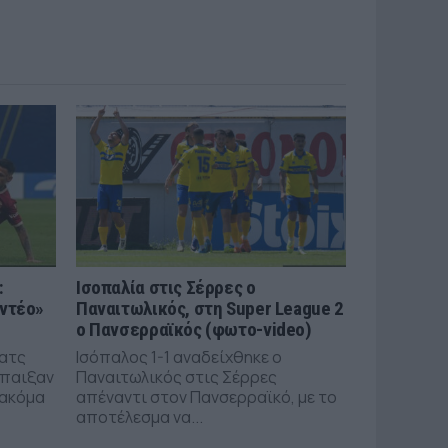
:
Ισοπαλία στις Σέρρες ο
οντέο»
Παναιτωλικός, στη Super League 2
ο Πανσερραϊκός (φωτο-video)
ματς
Ισόπαλος 1-1 αναδείχθηκε ο
έπαιξαν
Παναιτωλικός στις Σέρρες
 ακόμα
απέναντι στον Πανσερραϊκό, με το
αποτέλεσμα να...