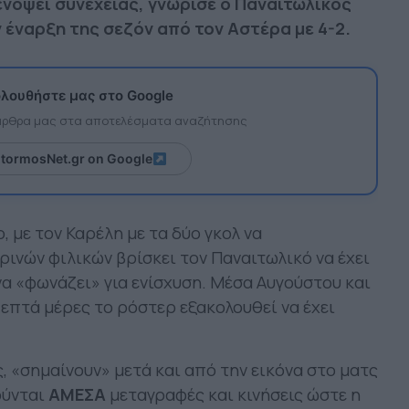
νόψει συνέχειας, γνώρισε ο Παναιτωλικός
ν έναρξη της σεζόν από τον Αστέρα με 4-2.
λουθήστε μας στο Google
 άρθρα μας στα αποτελέσματα αναζήτησης
itormosNet.gr on Google
, με τον Καρέλη με τα δύο γκολ να
ρινών φιλικών βρίσκει τον Παναιτωλικό να έχει
α «φωνάζει» για ενίσχυση. Μέσα Αυγούστου και
 επτά μέρες το ρόστερ εξακολουθεί να έχει
, «σημαίνουν» μετά και από την εικόνα στο ματς
ούνται
ΑΜΕΣΑ
μεταγραφές και κινήσεις ώστε η