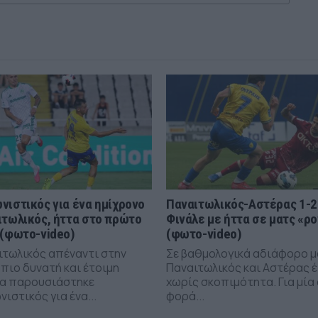
νιστικός για ένα ημίχρονο
Παναιτωλικός-Αστέρας 1-2
ιτωλικός, ήττα στο πρώτο
Φινάλε με ήττα σε ματς «ρ
 (φωτο-video)
(φωτο-video)
ιτωλικός απέναντι στην
Σε βαθμολογικά αδιάφορο 
πιο δυνατή και έτοιμη
Παναιτωλικός και Αστέρας 
α παρουσιάστηκε
χωρίς σκοπιμότητα. Για μία
ιστικός για ένα...
φορά...