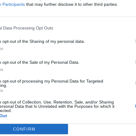
Participants
that may further disclose it to other third parties.
l Data Processing Opt Outs
o opt-out of the Sharing of my personal data.
In
o opt-out of the Sale of my Personal Data.
In
to opt-out of processing my Personal Data for Targeted
έιντζερς με το 3-1 επί της Λειψίας έφτασε στον
ing.
In
o opt-out of Collection, Use, Retention, Sale, and/or Sharing
ersonal Data that Is Unrelated with the Purposes for which it
lected.
Out
CONFIRM