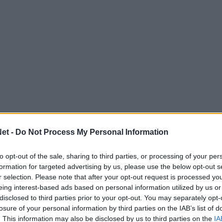
έγιερνορντ, οι Ολλανδοί πήραν το «εισιτήριο»
et -
Do Not Process My Personal Information
to opt-out of the sale, sharing to third parties, or processing of your per
formation for targeted advertising by us, please use the below opt-out s
r selection. Please note that after your opt-out request is processed y
eing interest-based ads based on personal information utilized by us or
disclosed to third parties prior to your opt-out. You may separately opt-
losure of your personal information by third parties on the IAB’s list of
. This information may also be disclosed by us to third parties on the
IA