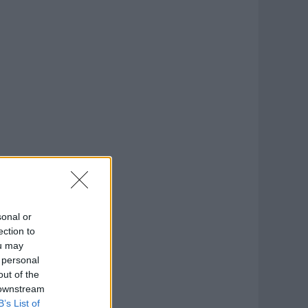
sonal or
ection to
ou may
 personal
out of the
 downstream
B’s List of