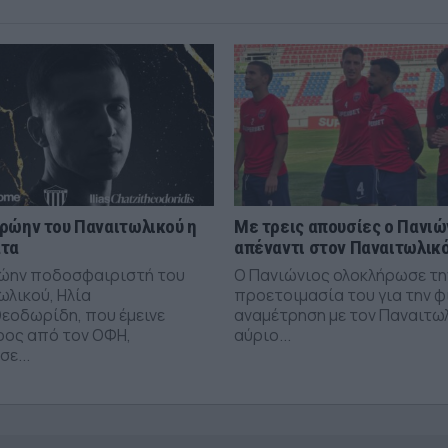
ρώην του Παναιτωλικού η
Με τρεις απουσίες ο Πανιώ
άτα
απέναντι στον Παναιτωλικ
ώην ποδοσφαιριστή του
Ο Πανιώνιος ολοκλήρωσε τη
ωλικού, Ηλία
προετοιμασία του για την φ
εοδωρίδη, που έμεινε
αναμέτρηση με τον Παναιτω
ρος από τον ΟΦΗ,
αύριο...
ε...