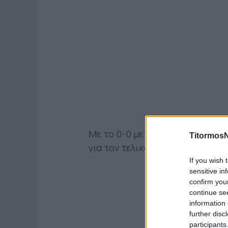
Με το 0-0 μεταξύ Μαρσέιγ και Φ
TitormosN
για τον τελικό των Τιράνων.
If you wish 
sensitive in
confirm you
continue se
information 
further disc
participants