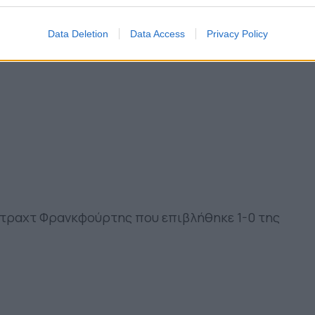
Data Deletion
Data Access
Privacy Policy
ιντραχτ Φρανκφούρτης που επιβλήθηκε 1-0 της