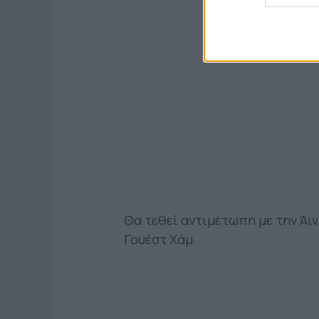
Θα τεθεί αντιμέτωπη με την Ά
Γουέστ Χάμ.