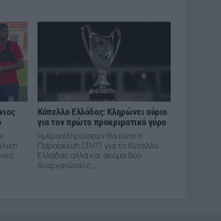
νιος
Κύπελλο Ελλάδας: Κληρώνει αύριο
ό
για τον πρώτο προκριματικό γύρο
ν
Ημέρα κληρώσεων θα είναι η
ιλική
Παρασκευή (31/7) για το Κύπελλο
λικό
Ελλάδας αλλά και ακόμα δύο
διοργανώσεις...