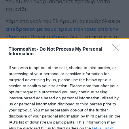
του Αϊμέν Ταχάρ ισοφάρισε προσωρινά το
παιχνίδι.
Χάρη στο γκολ του Ελ Αραμπί οι ερυθρόλευκοι
απέδρασαν με τους τρεις πόντους από την
έδρα του Παναιτωλικού
. Δείτε τα γκολ και τις
καλύτερες φάσεις της αναμέτρησης, όπως τα
TitormosNet -
Do Not Process My Personal
κατέγραψε η κάμερα της NOVA:
Information
If you wish to opt-out of the sale, sharing to third parties, or
processing of your personal or sensitive information for
targeted advertising by us, please use the below opt-out
section to confirm your selection. Please note that after your
opt-out request is processed you may continue seeing
interest-based ads based on personal information utilized by
us or personal information disclosed to third parties prior to
your opt-out. You may separately opt-out of the further
disclosure of your personal information by third parties on the
IAB’s list of downstream participants. This information may
also be disclosed by us to third parties on the
IAB’s List of