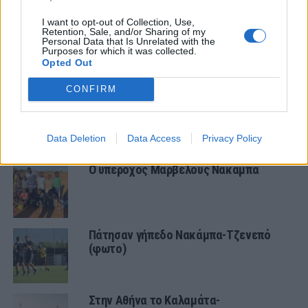
ΕΙΔΗΣΕΙΣ
Αλλάζει όνομα ο Βόλος
I want to opt-out of Collection, Use,
Retention, Sale, and/or Sharing of my
Personal Data that Is Unrelated with the
Purposes for which it was collected.
Opted Out
ΠΑΝΑΙΤΩΛΙΚΟΣ
CONFIRM
Τα δεδομένα για τηλεοπτική κάλυψη
με Τρουά και Καλαμάτα
Data Deletion
Data Access
Privacy Policy
Ο υπέροχος Μάρβελους Νακάμπα
Πάτησαν γήπεδο Νακάμπα-Τζενεπό
(φωτο)
Στην Αθήνα το Καλαμάτα-