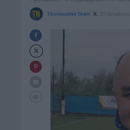
TitormosNet Team
27 Οκτωβρίο