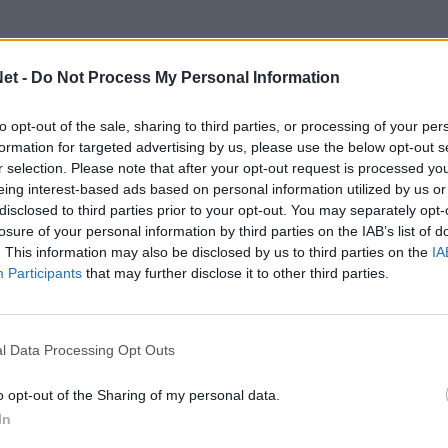
 δημοσιοποιήσει από τον Απρίλιο έως σήμερα,
et -
Do Not Process My Personal Information
κλογικές διαδικασίας που επέλεξε ο κ.
 του για να παραμείνουν αγκιστρωμένοι στις
to opt-out of the sale, sharing to third parties, or processing of your per
 Αιτωλοακαρνανίας.
formation for targeted advertising by us, please use the below opt-out s
r selection. Please note that after your opt-out request is processed y
αραμονή των εκλογών τον μοναδικό αντίπαλο
eing interest-based ads based on personal information utilized by us or
δρου. Κάνοντας «λάστιχο» τον εκλογικό
disclosed to third parties prior to your opt-out. You may separately opt-
losure of your personal information by third parties on the IAB’s list of
ετοχή στην ψηφοφορία ομάδων που ήταν
. This information may also be disclosed by us to third parties on the
IA
ΓΓΑ. Ακόμα και εκείνων που δικαιώθηκαν
Participants
that may further disclose it to other third parties.
 Δικαστήριο. Επιτρέποντας τη συμμετοχή
χες προϋποθέσεις.
l Data Processing Opt Outs
αδιαφανείς διαδικασίες, τη μη τήρηση νόμων και
 του ήταν «κάνετε ένσταση». Ολοκλήρωσε με
o opt-out of the Sharing of my personal data.
θοδεύσεις, μια διάτρητη από νομικής και ηθικής
In
χε ως αποτέλεσμα να μην εκφραστεί η βούληση