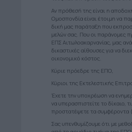
Αν πρόθεσή της είναι η αποδοχ
Ομοσπονδία είναι έτοιμη να πα
δική μας παράταξη που εκπροσ
μελών σας. Που οι παράνομες π
ΕΠΣ Αιτωλοακαρνανίας, μας αν
δικαστικές αίθουσες για να διε
οικονομικό κόστος.
Κύριε πρόεδρε της ΕΠΟ,
Κύριοι της Εκτελεστικής Επιτρ
Έχετε την υποχρέωση να ενημερ
να υπερασπιστείτε το δίκαιο, τ
προστατέψετε τα συμφέροντα (
Σας υπενθυμίζουμε ότι με μεθο
από το αρμόδιο τμήμα της ΕΠΟ