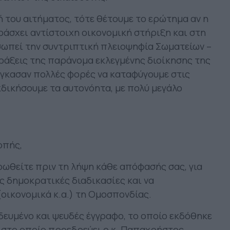
ή του αιτήματος, τότε θέτουμε το ερώτημα αν η
ράσχει αντίστοιχη οικονομική στήριξη και στη
ωπεί την συντριπτική πλειοψηφία Σωματείων –
ράξεις της παράνομα εκλεγμένης διοίκησης της
άγκασαν πολλές φορές να καταφύγουμε στις
κδικήσουμε τα αυτονόητα, με πολύ μεγάλο
οπής,
ωθείτε πριν τη λήψη κάθε απόφασής σας, για
ις δημοκρατικές διαδικασίες και να
οικονομικά κ.α.) τη Ομοσπονδίας.
δευμένο και ψευδές έγγραφο, το οποίο εκδόθηκε
 στο οποίο προεδρεύει ο κ. Παπαχρήστος,