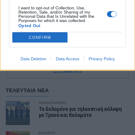
εμπόδια που ανακύπτουν με τους
τραυματισμούς.
I want to opt-out of Collection, Use,
Retention, Sale, and/or Sharing of my
Personal Data that Is Unrelated with the
Πολλώ δε μάλλον, όταν είναι πασιφανές πως ο
Purposes for which it was collected.
Opted Out
Αναστασίου επέλεξε να δώσει «ανάσες» σε
αρκετούς εκ των βασικών για το συγκεκριμένο
CONFIRM
παιχνίδι…
Data Deletion
Data Access
Privacy Policy
12 COMMENTS
ΤΕΛΕΥΤΑΙΑ ΝΕΑ
ΠΑΝΑΙΤΩΛΙΚΟΣ
Τα δεδομένα για τηλεοπτική κάλυψη
με Τρουά και Καλαμάτα
ΕΙΔΗΣΕΙΣ