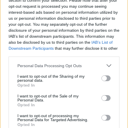
section to confirm your selection. Please note that after your
πολλές αλλαγές, το γεγονός ότι πολλοί εκ των
opt-out request is processed you may continue seeing
ποδοσφαιριστών που χρησιμοποιήθηκαν δεν
interest-based ads based on personal information utilized by
έχουν ρυθμό, το «βαρύ» από τη βροχή γήπεδο,
us or personal information disclosed to third parties prior to
your opt-out. You may separately opt-out of the further
η ψυχολογική επίπτωση από τον σοβαρό -κατά
disclosure of your personal information by third parties on the
τα φαινόμενα- τραυματισμό του Λουίς. Ωστόσο
IAB’s list of downstream participants. This information may
δεν μπορούν να γίνουν αποδεκτές.
also be disclosed by us to third parties on the
IAB’s List of
Downstream Participants
that may further disclose it to other
Είναι πασιφανές ότι στο παιχνίδι της Δευτέρας
third parties.
στις Σέρρες τέτοια εικόνα θα είναι
Personal Data Processing Opt Outs
καταδικαστική και η σημερινή εμφάνιση θα
I want to opt-out of the Sharing of my
πρέπει να «ηχήσει» ως «καμπάνα» στα αυτιά
personal data.
όλων.
Opted In
I want to opt-out of the Sale of my
Ο Παναιτωλικός θα πρέπει να παρουσιάσει
Personal Data.
διαφορετική εντελώς νοοτροπία στο γήπεδο,
Opted In
να πάρει τη νίκη απέναντι στον ουραγό της
I want to opt-out of processing my
βαθμολογίας και παράλληλα να υπερβεί τα
Personal Data for Targeted Advertising.
Opted In