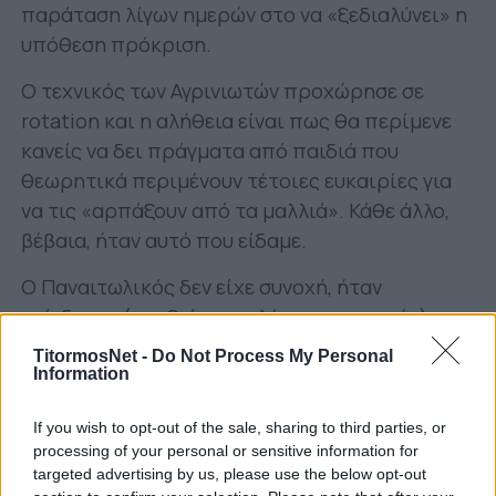
παράταση λίγων ημερών στο να «ξεδιαλύνει» η
υπόθεση πρόκριση.
Ο τεχνικός των Αγρινιωτών προχώρησε σε
rotation και η αλήθεια είναι πως θα περίμενε
κανείς να δει πράγματα από παιδιά που
θεωρητικά περιμένουν τέτοιες ευκαιρίες για
να τις «αρπάξουν από τα μαλλιά». Κάθε άλλο,
βέβαια, ήταν αυτό που είδαμε.
Ο Παναιτωλικός δεν είχε συνοχή, ήταν
ακίνδυνος (με εξαίρεση ελάχιστες στιγμές) και
δεν μπόρεσε να επιβάλλει ρυθμό. Για την
TitormosNet -
Do Not Process My Personal
ακρίβεια, υπήρξε και χρονικό σημείο στο
Information
παιχνίδι που ο Ηρακλής υπερίσχυσε, στην
If you wish to opt-out of the sale, sharing to third parties, or
επανάληψη, δημιουργώντας 1-2 καλές στιγμές.
processing of your personal or sensitive information for
targeted advertising by us, please use the below opt-out
Ασφαλώς και υπάρχουν δικαιολογίες. Οι