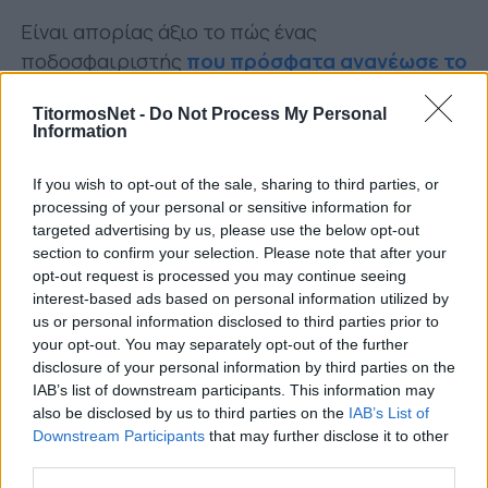
Είναι απορίας άξιο το πώς ένας
ποδοσφαιριστής
που πρόσφατα ανανέωσε το
συμβόλαιό του
και που θεωρείται «κολώνα»
TitormosNet -
Do Not Process My Personal
στην ομάδα του (όπου τυγχάνει και μεταξύ των
Information
αρχηγών) να είναι προς αποχώρηση.
If you wish to opt-out of the sale, sharing to third parties, or
Ο συμπαίκτης του στη Γιουργκόρντεν,
processing of your personal or sensitive information for
Μάγκνους Έρικσον, ανέφερε σχετικά στο
targeted advertising by us, please use the below opt-out
fotbollskanalen.se
:
section to confirm your selection. Please note that after your
opt-out request is processed you may continue seeing
«Είχε μία σημαντική καριέρα εδώ μεγάλο
interest-based ads based on personal information utilized by
us or personal information disclosed to third parties prior to
διάστημα. Είναι πολύ καλός άνθρωπος και
your opt-out. You may separately opt-out of the further
παίκτης και πάντα θα υπάρχει ενδιαφέρον για
disclosure of your personal information by third parties on the
περιπτώσεις σαν και τη δική του. Είναι
IAB’s list of downstream participants. This information may
ξεκάθαρο ότι κάποια στιγμή μπορεί να θέλει να
also be disclosed by us to third parties on the
IAB’s List of
Downstream Participants
that may further disclose it to other
δοκιμάσει στο εξωτερικό. Είμαι χαρούμενος
third parties.
που ανήκει σε εμάς, πάντως, σήμερα».