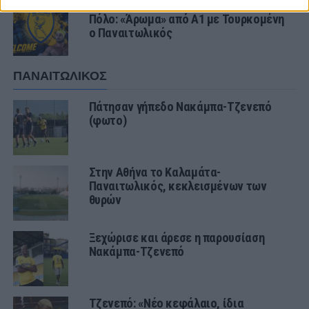
ΕΡΑΣΙΤΕΧΝΗΣ
Πόλο: «Άρωμα» από Α1 με Τουρκομένη
ο Παναιτωλικός
ΠΑΝΑΙΤΩΛΙΚΟΣ
Πάτησαν γήπεδο Νακάμπα-Τζενεπό
(φωτο)
Στην Αθήνα το Καλαμάτα-
Παναιτωλικός, κεκλεισμένων των
θυρών
Ξεχώρισε και άρεσε η παρουσίαση
Νακάμπα-Τζενεπό
Τζενεπό: «Νέο κεφάλαιο, ίδια