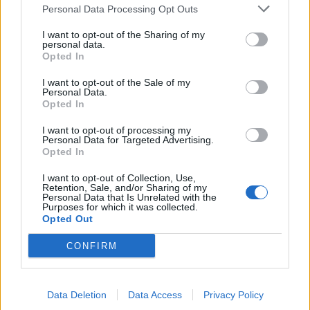
Personal Data Processing Opt Outs
Ο Παναιτωλικός και ο Ούνε Λάρσον βρίσκονται
I want to opt-out of the Sharing of my
σε προχωρημένες διαπραγματεύσεις,
έχοντας
personal data.
συμφωνήσει για συμβόλαιο
, όπως
Opted In
επιβεβαιώνουν σουηδικά ΜΜΕ. Παράλληλα
I want to opt-out of the Sale of my
Personal Data.
«τρέχουν» επαφές ώστε να βρεθεί η «χρυσή
Opted In
τομή» με την ομάδα του, Γιουργκόρντεν.
I want to opt-out of processing my
Personal Data for Targeted Advertising.
Opted In
ΣΧΟΛΙΑΣΤΕ
I want to opt-out of Collection, Use,
Retention, Sale, and/or Sharing of my
Personal Data that Is Unrelated with the
Purposes for which it was collected.
ΤΕΛΕΥΤΑΙΑ ΝΕΑ
Opted Out
CONFIRM
ΠΑΝΑΙΤΩΛΙΚΟΣ
Πάτησαν γήπεδο Νακάμπα-Τζενεπό
(φωτο)
Data Deletion
Data Access
Privacy Policy