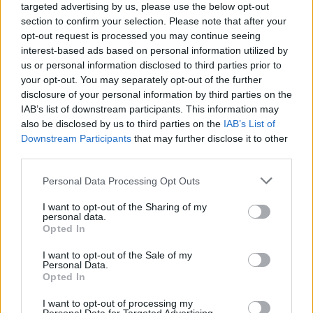
targeted advertising by us, please use the below opt-out
θέλουμε να συνεχίσει να βαδίζει η ομάδα και με
section to confirm your selection. Please note that after your
τους νέους ιδιοκτήτες αυτή τη φορά όμως με
opt-out request is processed you may continue seeing
σύμμαχο όλο το λαό του Παναιτωλικού και όχι
interest-based ads based on personal information utilized by
us or personal information disclosed to third parties prior to
πολεμώντας τον.
your opt-out. You may separately opt-out of the further
disclosure of your personal information by third parties on the
Εμείς έχουμε μάθει να αναγνωρίζουμε τα πάντα
IAB’s list of downstream participants. This information may
και να τα λέμε ευθέως με οποιοδήποτε κόστος,
also be disclosed by us to third parties on the
IAB’s List of
θα μπορούσαμε να γράφουμε για ώρες αυτή τη
Downstream Participants
that may further disclose it to other
στιγμή αλλά σίγουρα δεν είναι η κατάλληλη ώρα
third parties.
για γκρίνιες και εσωστρέφεια. Κι επειδή τις
Personal Data Processing Opt Outs
τελευταίες εβδομάδες στην πόλη γεμίσαμε με
I want to opt-out of the Sharing of my
κόσμο που στα λόγια πετάει τα εκατομμύρια
personal data.
σαν στραγάλια, να τους πληροφορήσουμε ότι
Opted In
κάποια πράγματα στη ζωή δεν έχουν τίμημα
I want to opt-out of the Sale of my
Personal Data.
και πως όσα χρήματα κι αν έδωσαν οι
Opted In
καινούριοι επενδυτές δεν γίνεται να τα
αγοράσουν όλα από τον απερχόμενο ιδιοκτήτη.
I want to opt-out of processing my