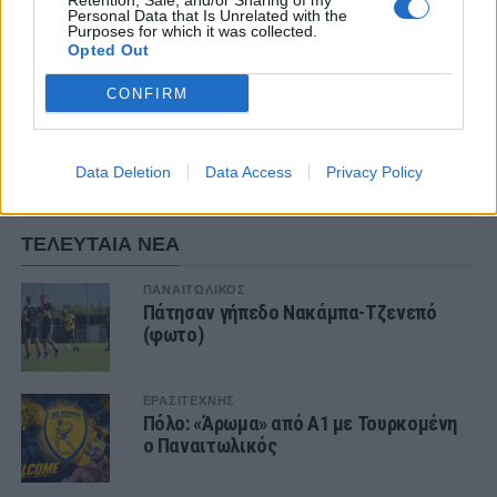
Retention, Sale, and/or Sharing of my
Personal Data that Is Unrelated with the
Purposes for which it was collected.
Opted Out
CONFIRM
Data Deletion
Data Access
Privacy Policy
ΣΧΟΛΙΑΣΤΕ
ΤΕΛΕΥΤΑΙΑ ΝΕΑ
ΠΑΝΑΙΤΩΛΙΚΟΣ
Πάτησαν γήπεδο Νακάμπα-Τζενεπό
(φωτο)
ΕΡΑΣΙΤΕΧΝΗΣ
Πόλο: «Άρωμα» από Α1 με Τουρκομένη
ο Παναιτωλικός