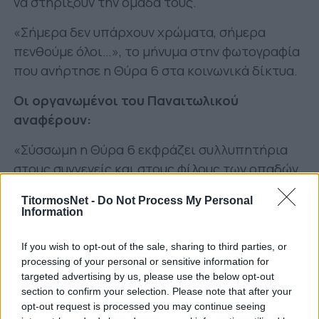
να στηρίξουν την ομάδα τους.
«Σήμερα δεν υπάρχουν χρώματα, σήμερα
πενθούμε όλοι…», το μήνυμα στην φωτογραφία
που ανήρτησε η Θύρα 6 στα κοινωνικά δίκτυα.
Οι οργανωμένοι του Παναιτωλικού
αναφέρουν:
«Σύσσωμη η Θύρα 6 εκφράζει συλλυπητήρια
στους συγγενείς και στους φίλους των οπαδών
του ΠΑΟΚ που έχασαν τόσο άδικα τις ζωές
TitormosNet -
Do Not Process My Personal
τους.
Information
Καλή ανάρρωση στους τραυματίες».
If you wish to opt-out of the sale, sharing to third parties, or
processing of your personal or sensitive information for
targeted advertising by us, please use the below opt-out
section to confirm your selection. Please note that after your
opt-out request is processed you may continue seeing