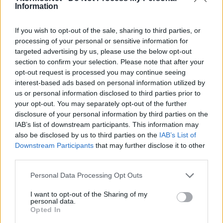
Information
«Ανακοινώνεται ότι η ηλεκτρονική κλήρωση για
τα
Play Οff
και τα
Play Οut
του
If you wish to opt-out of the sale, sharing to third parties, or
Πρωταθλήματος
Super League
processing of your personal or sensitive information for
targeted advertising by us, please use the below opt-out
Interwetten,
αγωνιστικής περιόδου 2020-21,
section to confirm your selection. Please note that after your
θα διεξαχθεί την Καθαρά Δευτέρα, 15.03.2021,
opt-out request is processed you may continue seeing
ως εξής:
interest-based ads based on personal information utilized by
us or personal information disclosed to third parties prior to
– Η ηλεκτρονική κλήρωση για τα Play Οff θα
your opt-out. You may separately opt-out of the further
πραγματοποιηθεί στις 18:30
disclosure of your personal information by third parties on the
IAB’s list of downstream participants. This information may
– Η ηλεκτρονική κλήρωση για τα Play Οut θα
also be disclosed by us to third parties on the
IAB’s List of
Downstream Participants
that may further disclose it to other
πραγματοποιηθεί στις 19:15
third parties.
Η κλήρωση θα διεξαχθεί με τη χρήση
Personal Data Processing Opt Outs
ηλεκτρονικής πλατφόρμας και θα
I want to opt-out of the Sharing of my
πραγματοποιηθεί μέσω τηλεδιάσκεψης».
personal data.
Opted In