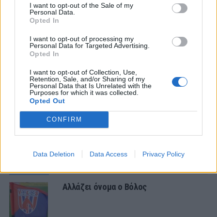
I want to opt-out of the Sale of my
Personal Data.
ΣΧΟΛΙΑΣΤΕ
Opted In
I want to opt-out of processing my
Personal Data for Targeted Advertising.
ΤΕΛΕΥΤΑΙΑ ΝΕΑ
Opted In
ΠΑΝΑΙΤΩΛΙΚΟΣ
I want to opt-out of Collection, Use,
Τα δεδομένα για τηλεοπτική κάλυψη
Retention, Sale, and/or Sharing of my
με Τρουά και Καλαμάτα
Personal Data that Is Unrelated with the
Purposes for which it was collected.
Opted Out
ΕΙΔΗΣΕΙΣ
CONFIRM
Αλλάζει όνομα ο Βόλος
Data Deletion
Data Access
Privacy Policy
ΕΙΔΗΣΕΙΣ
Αλλάζει όνομα ο Βόλος