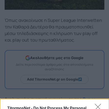
Όπως ανακοίνωσε η Super League Interwetten
την Καθαρά Δευτέρα θα πραγματοποιηθεί
μέσω τηλεδιάσκεψης η κλήρωση των play off
και play out του πρωταθλήματος.
Ακολουθήστε μας στο Google
Δείτε περισσότερα άρθρα μας στα αποτελέσματα
αναζήτησης
Add TitormosNet.gr on Google
Αναλυτικά η σχετική ανακοίνωση της
Super
League
έχει ως εξής:
TitormosNet -
Do Not Process My Personal