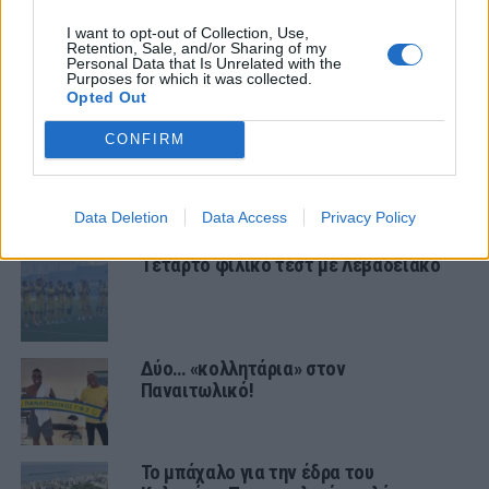
Ζήτησε VAR στο ματς με την Καλαμάτα
I want to opt-out of Collection, Use,
ο Παναιτωλικός
Retention, Sale, and/or Sharing of my
Personal Data that Is Unrelated with the
Purposes for which it was collected.
Opted Out
ΠΑΝΑΙΤΩΛΙΚΟΣ
CONFIRM
Ζήτησε VAR στο ματς με την Καλαμάτα
ο Παναιτωλικός
Data Deletion
Data Access
Privacy Policy
Τέταρτο φιλικό τεστ με Λεβαδειακό
Δύο… «κολλητάρια» στον
Παναιτωλικό!
Το μπάχαλο για την έδρα του