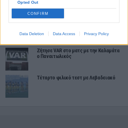
του Παναιτωλικού, Κώστα
Opted Out
Καμποσιώρα
CONFIRM
Ήττα στο φινάλε στη Λιβαδειά
Data Deletion
Data Access
Privacy Policy
Ζήτησε VAR στο ματς με την Καλαμάτα
ο Παναιτωλικός
Τέταρτο φιλικό τεστ με Λεβαδειακό