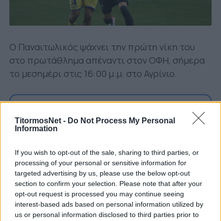
Ο Παναιτωλικός ψάχνει την πρώτη νίκη του
στο πρωτάθλημα απέναντι στον ΟΦΗ, σήμερα
το μεσημέρι στις 16:00 μ.μ. στο Αγρίνιο.
Ακολουθήστε μας στο Google
TitormosNet -
Do Not Process My Personal
Δείτε περισσότερα άρθρα μας στα αποτελέσματα
Information
αναζήτησης
If you wish to opt-out of the sale, sharing to third parties, or
Add TitormosNet.gr on Google
processing of your personal or sensitive information for
targeted advertising by us, please use the below opt-out
section to confirm your selection. Please note that after your
Η αναμέτρηση τηλεοπτικά θα μεταδοθεί από
opt-out request is processed you may continue seeing
το Cosmote Sport 1HD. Λεπτό προς λεπτό
interest-based ads based on personal information utilized by
us or personal information disclosed to third parties prior to
περιγραφή στο TitormosNet.gr.