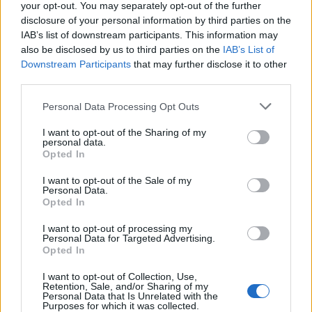
your opt-out. You may separately opt-out of the further
disclosure of your personal information by third parties on the
IAB’s list of downstream participants. This information may
also be disclosed by us to third parties on the
IAB’s List of
ΣΧΟΛΙΑΣΤΕ
Downstream Participants
that may further disclose it to other
third parties.
ΤΕΛΕΥΤΑΙΑ ΝΕΑ
Personal Data Processing Opt Outs
ΠΑΝΑΙΤΩΛΙΚΟΣ
I want to opt-out of the Sharing of my
personal data.
Θλίψη για τον θάνατο του παλαίμαχου
Opted In
του Παναιτωλικού, Κώστα
Καμποσιώρα
I want to opt-out of the Sale of my
Personal Data.
ΠΑΝΑΙΤΩΛΙΚΟΣ
Opted In
Ήττα στο φινάλε στη Λιβαδειά
I want to opt-out of processing my
Personal Data for Targeted Advertising.
Opted In
ΠΑΝΑΙΤΩΛΙΚΟΣ
I want to opt-out of Collection, Use,
Retention, Sale, and/or Sharing of my
Personal Data that Is Unrelated with the
Θλίψη για τον θάνατο του παλαίμαχου
Purposes for which it was collected.