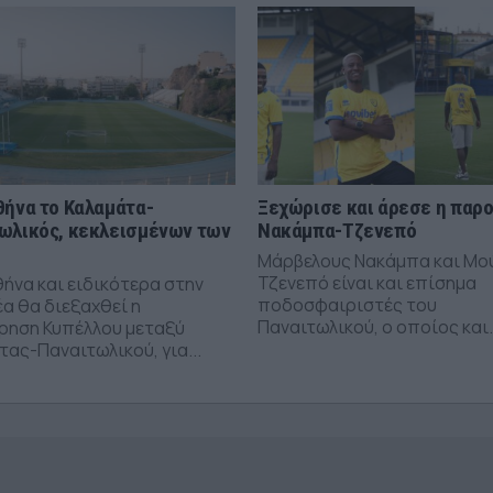
θήνα το Καλαμάτα-
Ξεχώρισε και άρεσε η παρ
ωλικός, κεκλεισμένων των
Νακάμπα-Τζενεπό
Μάρβελους Νακάμπα και Μο
Τζενεπό είναι και επίσημα
θήνα και ειδικότερα στην
ποδοσφαιριστές του
α θα διεξαχθεί η
Παναιτωλικού, ο οποίος και.
ρηση Κυπέλλου μεταξύ
ας-Παναιτωλικού, για...