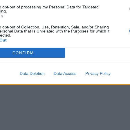
to opt-out of processing my Personal Data for Targeted
 της ομάδας αλλάζει τα δεδομένα και το άλλοτε
ing.
In
ύκης αποχωρεί τον Φεβρουάριο του 2022 για
ίζεται σε άλλη ομάδα.
o opt-out of Collection, Use, Retention, Sale, and/or Sharing
ersonal Data that Is Unrelated with the Purposes for which it
lected.
Out
CONFIRM
Data Deletion
Data Access
Privacy Policy