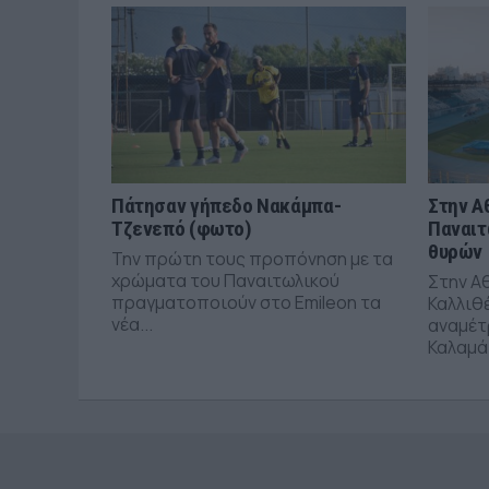
Πάτησαν γήπεδο Νακάμπα-
Στην Α
Τζενεπό (φωτο)
Παναιτ
θυρών
Την πρώτη τους προπόνηση με τα
χρώματα του Παναιτωλικού
Στην Α
πραγματοποιούν στο Emileon τα
Καλλιθέ
νέα...
αναμέτ
Καλαμάτ