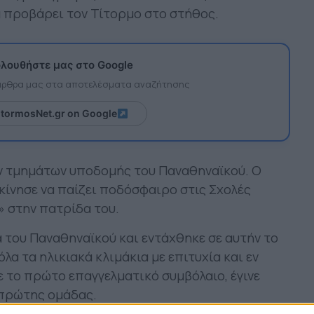
α προβάρει τον Τίτορμο στο στήθος.
λουθήστε μας στο Google
 άρθρα μας στα αποτελέσματα αναζήτησης
itormosNet.gr on Google
ν τμημάτων υποδομής του Παναθηναϊκού. Ο
ίνησε να παίζει ποδόσφαιρο στις Σχολές
 στην πατρίδα του.
 του Παναθηναϊκού και εντάχθηκε σε αυτήν το
 όλα τα ηλικιακά κλιμάκια με επιτυχία και εν
ε το πρώτο επαγγελματικό συμβόλαιο, έγινε
 πρώτης ομάδας.