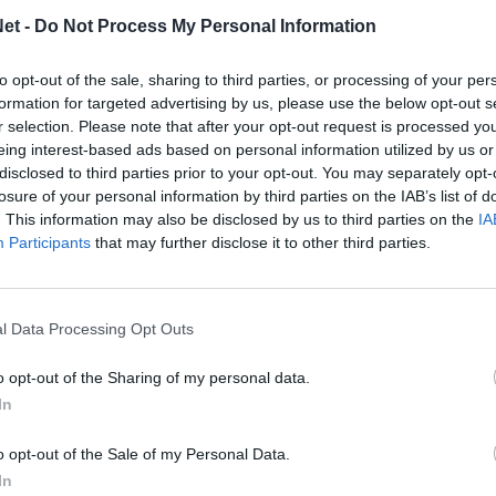
ϊκού «έγραψε» 88 συμμετοχές και 6 γκολ στην
et -
Do Not Process My Personal Information
to opt-out of the sale, sharing to third parties, or processing of your per
formation for targeted advertising by us, please use the below opt-out s
r selection. Please note that after your opt-out request is processed y
eing interest-based ads based on personal information utilized by us or
disclosed to third parties prior to your opt-out. You may separately opt-
losure of your personal information by third parties on the IAB’s list of
. This information may also be disclosed by us to third parties on the
IA
Participants
that may further disclose it to other third parties.
l Data Processing Opt Outs
o opt-out of the Sharing of my personal data.
In
o opt-out of the Sale of my Personal Data.
In