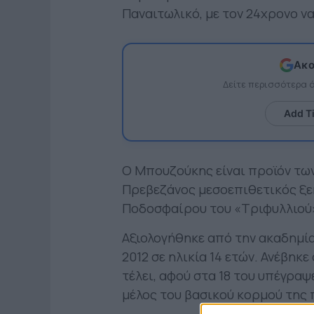
Παναιτωλικό, με τον 24χρονο ν
Ακο
Δείτε περισσότερα
Add T
Ο Μπουζούκης είναι προϊόν τω
Πρεβεζάνος μεσοεπιθετικός ξεκ
Ποδοσφαίρου του «Τριφυλλιού»
Αξιολογήθηκε από την ακαδημία
2012 σε ηλικία 14 ετών. Ανέβηκε
τέλει, αφού στα 18 του υπέγραψ
μέλος του βασικού κορμού της