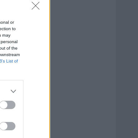
sonal or
ection to
ou may
 personal
out of the
 downstream
B’s List of