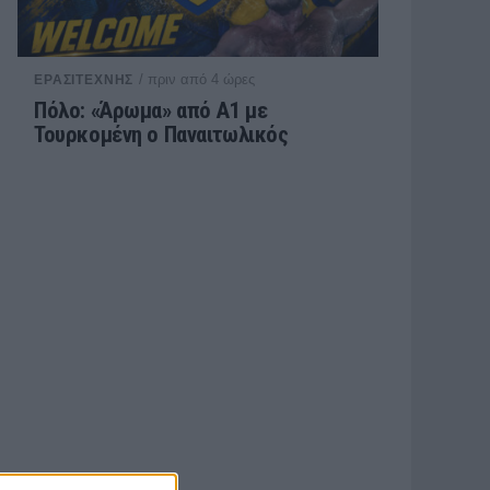
/ πριν από 4 ώρες
ΕΡΑΣΙΤΕΧΝΗΣ
Πόλο: «Άρωμα» από Α1 με
Τουρκομένη ο Παναιτωλικός