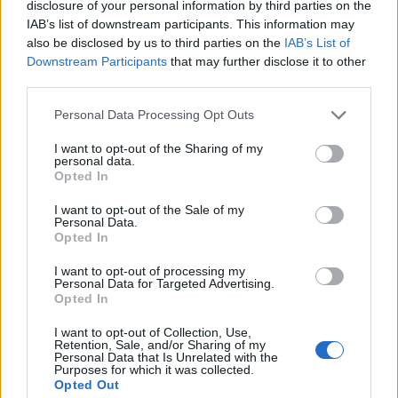
disclosure of your personal information by third parties on the
(ΠΑΟΚ Β).
IAB’s list of downstream participants. This information may
also be disclosed by us to third parties on the
IAB’s List of
Μέσοι:
Γιάννης Αποστολάκης (ΟΦΗ), Δημήτρης
Downstream Participants
that may further disclose it to other
Καλοσκάμης (ΑΕΚ), Βαγγέλης Νικολάου
third parties.
(Παναιτωλικός), Κωνσταντίνος Γκούμας
Personal Data Processing Opt Outs
(Λεβαδειακός), Αντριάνο Μπρέγκου
(Παναιτωλικός), Χρήστος Αλμύρας (Αστέρας
I want to opt-out of the Sharing of my
personal data.
Τρίπολης), Γιάννης Σαρρής (ΠΑΟΚ Β).
Opted In
Επιθετικοί:
Γιώργος Κούτσιας (Lugano),
I want to opt-out of the Sale of my
Personal Data.
Δημήτρης Ράλλης (Jagiellonia), Παναγιώτης
Opted In
Τσαντίλας (Ατρόμητος), Αντώνης
I want to opt-out of processing my
Παπακανέλλος (Rio Ave), Σταύρος Πνευμονίδης
Personal Data for Targeted Advertising.
Opted In
(Ατρόμητος), Λάμπρος Σμυρλής
(Παναιτωλικός), Γιάννης Θεοδοσουλάκης
I want to opt-out of Collection, Use,
Retention, Sale, and/or Sharing of my
(ΟΦΗ), Δημήτρης Χατσίδης (ΠΑΟΚ).
Personal Data that Is Unrelated with the
Purposes for which it was collected.
Opted Out