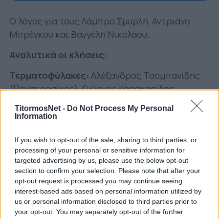
Ο λόγος για τους Λάμπρο Σμυρλή, Αντριάνο
Μπρέγκου και Βαγγέλη Νικολάου.
Αναλυτικά οι κλήσεις:
Τερματοφύλακες:
Αλέξανδρος Τσομπανίδης
(Πανσερραϊκός), Γιώργος Καρακασίδης
(Ηρακλής), Θεόφιλος Κακαδιάρης (Αστέρας
TitormosNet -
Do Not Process My Personal
Τρίπολης).
Information
Αμυντικοί:
Αλέξιος Καλογερόπουλος
If you wish to opt-out of the sale, sharing to third parties, or
(Ολυμπιακός), Δημήτρης Κεραμίτσης (Pogon
processing of your personal or sensitive information for
Szczecin), Χρήστος Αλεξίου (Inter U23),
targeted advertising by us, please use the below opt-out
section to confirm your selection. Please note that after your
Νικόλαος Βακουφτσής (Schweinfurt 05),
opt-out request is processed you may continue seeing
Κωνσταντίνος Κωστούλας (ΟΦΗ), Ταξιάρχης
interest-based ads based on personal information utilized by
Φίλων (Λεβαδειακός), Αθανάσιος Κουτσογούλας
us or personal information disclosed to third parties prior to
your opt-out. You may separately opt-out of the further
(Ολυμπιακός Β), Κωνσταντίνος Πολυκράτης