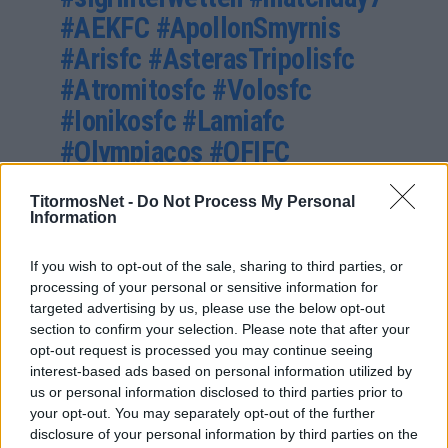
#AEKFC
#ApollonSmyrnis
#Arisfc
#AsterasTripolisfc
#Atromitosfc
#Volosfc
#Ionikosfc
#Lamiafc
#Olympiacos
#OFIFC
#Panathinaikos
#Panetolikos
TitormosNet -
Do Not Process My Personal
#PAOK
#PASGiannina
Information
pic.twitter.com/Jr6mt2BMLC
If you wish to opt-out of the sale, sharing to third parties, or
processing of your personal or sensitive information for
— Super League Greece (@Super_League_GR)
targeted advertising by us, please use the below opt-out
October 24, 2021
section to confirm your selection. Please note that after your
Η επόμενη αγωνιστική (8η)
opt-out request is processed you may continue seeing
interest-based ads based on personal information utilized by
Σάββατο 30 Οκτωβρίου
us or personal information disclosed to third parties prior to
ΠΑΟΚ – Απόλλων Σμύρνης (19.30)
your opt-out. You may separately opt-out of the further
Παναιτωλικός – Ολυμπιακός (19.30)
disclosure of your personal information by third parties on the