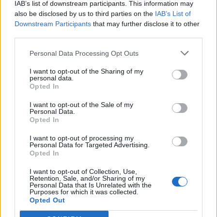
IAB’s list of downstream participants. This information may
Κυριακή 31 Οκτωβρίου
also be disclosed by us to third parties on the
IAB’s List of
Downstream Participants
that may further disclose it to other
Λαμία – Ατρόμητος (15.00)
third parties.
Παναθηναϊκός – ΟΦΗ (17.15)
ΑΕΚ – Αρης (19.30)
Personal Data Processing Opt Outs
ΠΑΣ Γιάννινα – Αστέρας Τρίπολης (19.30)
I want to opt-out of the Sharing of my
personal data.
Δευτέρα 1 Νοεμβρίου
Opted In
Ιωνικός – Βόλος (19.30)
I want to opt-out of the Sale of my
Personal Data.
Opted In
I want to opt-out of processing my
Personal Data for Targeted Advertising.
Opted In
I want to opt-out of Collection, Use,
Retention, Sale, and/or Sharing of my
Personal Data that Is Unrelated with the
Purposes for which it was collected.
Opted Out