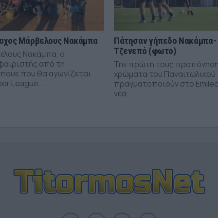
οχος Μάρβελους Νακάμπα
Πάτησαν γήπεδο Νακάμπα-
Τζενεπό (φωτο)
ελους Νακάμπα, ο
αιριστής από τη
Την πρώτη τους προπόνηση
πουε που θα αγωνίζεται
χρώματα του Παναιτωλικού
er League...
πραγματοποιούν στο Emileo
νέα...