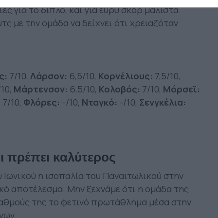
ίες για το διπλό, και για ευρύ σκορ μάλιστα.
υτς με την ομάδα να δείχνει ότι χρειαζόταν
ς:
7/10,
Λάρσον:
6,5/10,
Koρνέλιους:
7,5/10,
10,
Mάρτενσον:
6,5/10,
Koλοβός:
7/10,
Mόρσεϊ:
:
7/10,
Φλόρες:
-/10,
Νταγκό:
-/10,
Σενγκέλια:
ι πρέπει καλύτερος
 Ιωνικού η ισοπαλία του Παναιτωλικού στην
ακό αποτέλεσμα. Μην ξεχνάμε ότι η ομάδα της
 βαθμούς της το φετινό πρωτάθλημα μέσα στην
νων.