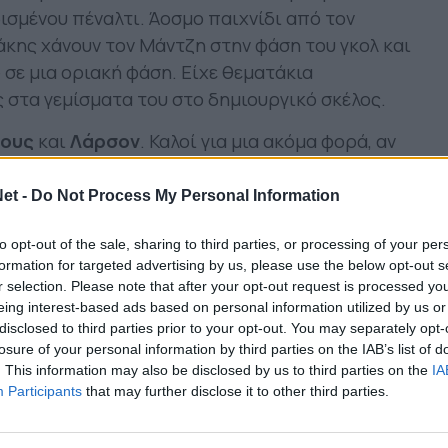
ισμένου πέναλτι. Άοσμο παιχνίδι από τον
κης χάνουν τον Μάντζη στην φάση του γκολ και
 σε μια οριακή φάση. Είχε θεματάκια
ς στα γεμίσματα του στο δημιουργικό σκέλος.
ιους
και
Λάρσον
. Καλοί για μια ακόμα φορά, αν
 με τον Μάντζη να τον δυσκολεύει.
et -
Do Not Process My Personal Information
σον
και μπροστά τους ο
Κολοβός
. Καλός
to opt-out of the sale, sharing to third parties, or processing of your per
 βοήθησε τόσο δημιουργικά, αποχώρησε
formation for targeted advertising by us, please use the below opt-out s
r selection. Please note that after your opt-out request is processed y
 για μια ακόμα φορά ο Ρουμάνος, ενώ πάλι
eing interest-based ads based on personal information utilized by us or
ρομερή μπαλιά πίσω από το κέντρο στον
disclosed to third parties prior to your opt-out. You may separately opt-
μα του Φρέντ κατέληξε στο δοκάρι. Επιστροφή
losure of your personal information by third parties on the IAB’s list of
ό, βελτιωμένος σε σχέση με τον άχαρο ρόλο του
. This information may also be disclosed by us to third parties on the
IA
Participants
that may further disclose it to other third parties.
χε στα προηγούμενα παιχνίδια. Τεράστια
ρος.