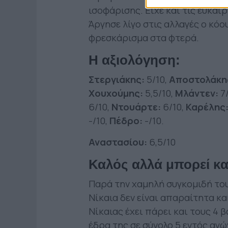
ισοφάρισης. Είχε και τις ευκαιρ
Άργησε λίγο στις αλλαγές ο κόο
φρεσκάρισμα στα φτερά.
Η αξιολόγηση:
Στεργιάκης:
5/10,
Aποστολάκη
Χουχούμης:
5,5/10,
Mλάντεν:
7/
6/10,
Nτουάρτε:
6/10,
Καρέλης
-/10,
Πέδρο:
-/10.
Αναστασίου:
6,5/10
Καλός αλλά μπορεί κα
Παρά την χαμηλή συγκομιδή του
Νίκαια δεν είναι απαραίτητα κ
Νίκαιας έχει πάρει και τους 4
έδρα της σε σύνολο 5 εντός αγώ