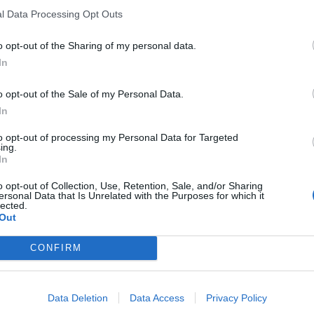
ϊ
. Δεν φάνηκε κάνενας από τους δύο, καλοί
l Data Processing Opt Outs
 Ο Μόρσεϊ δεν βρήκε τους χώρους που θα ήθελε
o opt-out of the Sharing of my personal data.
αλε διάθεση, ενώ και ο Ντουάρτε με εξαίρεση το
In
οιος ότι εντυπωσίασε. Μοναδικός προωθημένος
ίζει μετά από καιρό. Σωστή εκτέλεση πέναλτι με
o opt-out of the Sale of my Personal Data.
ιθμό των φετινών του τερμάτων. Τεράστια
In
ρματα του στο 62΄ στοπάροντας ωραία την
to opt-out of processing my Personal Data for Targeted
α λέει όχι στο σουτ που επιχείρησε.
ing.
In
ι
Πέδρο
αγωνίστηκαν λίγο και δεν μπορούν να
o opt-out of Collection, Use, Retention, Sale, and/or Sharing
μεγάλη ευκαιρία για το διπλό στο 92΄.
ersonal Data that Is Unrelated with the Purposes for which it
lected.
Out
CONFIRM
Σενγκέλια με τον Κολοβό να γυρνάει στην θέση
ε σχέση με τον αγώνα απέναντι στον ΟΣΦΠ. Κακό,
λικό για μια ακόμη φορά με τον Ιωνικό να
Data Deletion
Data Access
Privacy Policy
ς άρχισε να ανεβαίνει και βρήκε το γκολ της