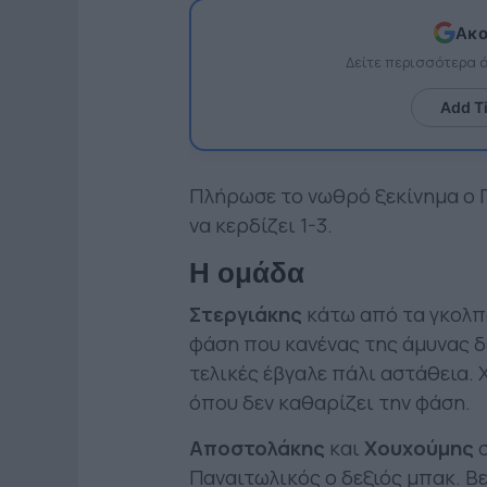
Ακο
Δείτε περισσότερα
Add T
Πλήρωσε το νωθρό ξεκίνημα ο 
να κερδίζει 1-3.
H ομάδα
Στεργιάκης
κάτω από τα γκολπο
φάση που κανένας της άμυνας δ
τελικές έβγαλε πάλι αστάθεια.
όπου δεν καθαρίζει την φάση.
Αποστολάκης
και
Χουχούμης
σ
Παναιτωλικός ο δεξιός μπακ. Βε