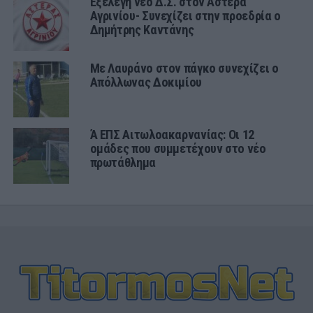
Εξελέγη νέο Δ.Σ. στον Αστέρα
Αγρινίου- Συνεχίζει στην προεδρία ο
Δημήτρης Καντάνης
Με Λαυράνο στον πάγκο συνεχίζει ο
Απόλλωνας Δοκιμίου
Ά ΕΠΣ Αιτωλοακαρνανίας: Οι 12
ομάδες που συμμετέχουν στο νέο
πρωτάθλημα