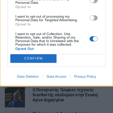
ΣΧΟΛΙΑΣΤΕ
Personal Data.
Opted In
I want to opt-out of processing my
ΤΕΛΕΥΤΑΙΑ ΝΕΑ
Personal Data for Targeted Advertising.
Opted In
ΠΑΝΑΙΤΩΛΙΚΟΣ
Θλίψη για τον θάνατο του παλαίμαχου
I want to opt-out of Collection, Use,
του Παναιτωλικού, Κώστα
Retention, Sale, and/or Sharing of my
Personal Data that Is Unrelated with the
Καμποσιώρα
Purposes for which it was collected.
Opted Out
ΠΑΝΑΙΤΩΛΙΚΟΣ
Ήττα στο φινάλε στη Λιβαδειά
CONFIRM
Data Deletion
Data Access
Privacy Policy
ΤΟΠΙΚΑ
Ο Παναγιώτης Τούρκας τεχνικός
διευθυντής υποδομών στην Ένωση
Αγίου Δημητρίου