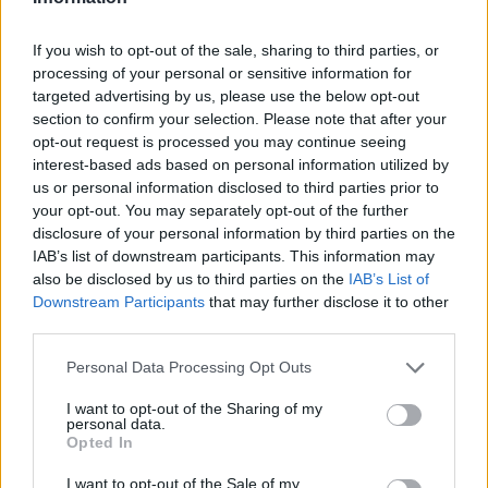
If you wish to opt-out of the sale, sharing to third parties, or
Το εν λόγω έργο, ύψους 1.200.000 ευρώ από το
processing of your personal or sensitive information for
targeted advertising by us, please use the below opt-out
Πρόγραμμα Φιλόδημος ΙΙ προβλέπει την πλήρη
section to confirm your selection. Please note that after your
ανακατασκευή του βοηθητικού γηπέδου
opt-out request is processed you may continue seeing
ποδοσφαίρου στο ΔΑΚ Αγρινίου καθώς και τον
interest-based ads based on personal information utilized by
εκσυγχρονισμό του ηλεκτροφωτισμού στα
us or personal information disclosed to third parties prior to
your opt-out. You may separately opt-out of the further
γήπεδα Αγ. Ιωάννη Ρηγανά και Παπαδατών.
disclosure of your personal information by third parties on the
IAB’s list of downstream participants. This information may
Σημειωτέον ότι προ διαστήματος
έγινε
also be disclosed by us to third parties on the
IAB’s List of
γνωστό
ότι στο Πρόγραμμα Δημοσίων
Downstream Participants
that may further disclose it to other
Επενδύσεων εντάχθηκε η ανακατασκευή του
third parties.
ταρτάν στο ΔΑΚ Αγρινίου, ύψους 888,841 ευρώ.
Personal Data Processing Opt Outs
I want to opt-out of the Sharing of my
personal data.
Opted In
I want to opt-out of the Sale of my