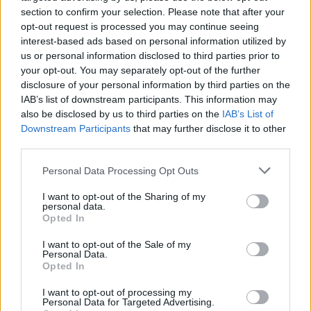
Πειθαρχικός Κώδικας. Δηλαδή αυστηρές
section to confirm your selection. Please note that after your
opt-out request is processed you may continue seeing
κυρώσεις με ισχυρή πιθανολόγηση και όχι με
interest-based ads based on personal information utilized by
πλήρη αποδεικτική διαδικασία.
us or personal information disclosed to third parties prior to
your opt-out. You may separately opt-out of the further
Η έρευνα των διωκτικών αρχών εντόπισε
disclosure of your personal information by third parties on the
μηνύματα από διαδικτυακές εφαρμογές τα
IAB’s list of downstream participants. This information may
also be disclosed by us to third parties on the
IAB’s List of
οποία φανερώνουν αλλοιώσεις αποτελεσμάτων
Downstream Participants
that may further disclose it to other
αγώνων μέσω στοιχηματικής απάτης. Αυτά
third parties.
μαζί με τις μαρτυρίες και τις υποκλοπές
Personal Data Processing Opt Outs
αποτελούν το έναυσμα για την άσκηση ποινικών
διώξεων και ενταλμάτων σύλληψης.
I want to opt-out of the Sharing of my
personal data.
Opted In
Ο πρόεδρος της ΕΠΟ, Τάκης
Μπαλτάκος έφτασε στο συμπέρασμα πως οι
I want to opt-out of the Sale of my
Personal Data.
αθλητικοί δικαστές αδυνατούν να τιμωρήσουν
Opted In
ομάδες που βρίσκονται στους φακέλους
I want to opt-out of processing my
της Sportradar. Υποστήριξε ότι τακτικοί
Personal Data for Targeted Advertising.