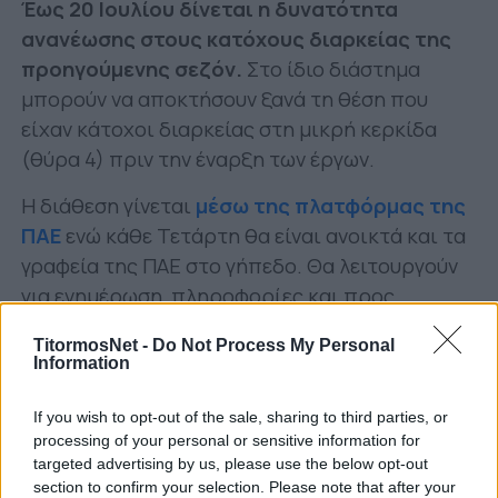
Έως 20 Ιουλίου δίνεται η δυνατότητα
ανανέωσης στους κατόχους διαρκείας της
προηγούμενης σεζόν.
Στο ίδιο διάστημα
μπορούν να αποκτήσουν ξανά τη θέση που
είχαν κάτοχοι διαρκείας στη μικρή κερκίδα
(θύρα 4) πριν την έναρξη των έργων.
Η διάθεση γίνεται
μέσω της πλατφόρμας της
ΠΑΕ
ενώ κάθε Τετάρτη θα είναι ανοικτά και τα
γραφεία της ΠΑΕ στο γήπεδο. Θα λειτουργούν
για ενημέρωση, πληροφορίες και προς
εξυπηρέτηση των φιλάθλων άνω των 67 ετών
TitormosNet -
Do Not Process My Personal
με ωράριο 08:00-15:00.
Information
Οι τιμές
If you wish to opt-out of the sale, sharing to third parties, or
Στη
μεγάλη εξέδρα
το κόστος ανέρχεται στα
processing of your personal or sensitive information for
targeted advertising by us, please use the below opt-out
200 ευρώ στις Θύρες 1 και 2. Στα VIP το κόστος
section to confirm your selection. Please note that after your