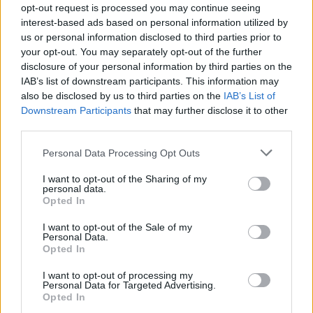
κυμαίνεται από 450 μέχρι 650 ευρώ ενώ στις
opt-out request is processed you may continue seeing
σουίτες της Θύρας 1 η τιμή είναι 450 ευρώ. Στη
interest-based ads based on personal information utilized by
μικρή
στα 160 ευρώ στην Θύρα 4 και στα 180
us or personal information disclosed to third parties prior to
your opt-out. You may separately opt-out of the further
ευρώ στη Θύρα 4Α ενώ οι σουίτες στο άνω
disclosure of your personal information by third parties on the
διάζωμα διατίθενται έναντι 700 ευρώ ανά
IAB’s list of downstream participants. This information may
άτομο. Στο
πέταλο
οι τιμές ανέρχονται στα 50
also be disclosed by us to third parties on the
IAB’s List of
Downstream Participants
that may further disclose it to other
ευρώ στην Θύρα 6 και στα 60 ευρώ στην Θύρα
third parties.
7.
Personal Data Processing Opt Outs
I want to opt-out of the Sharing of my
personal data.
Opted In
I want to opt-out of the Sale of my
Personal Data.
Opted In
I want to opt-out of processing my
Personal Data for Targeted Advertising.
Opted In