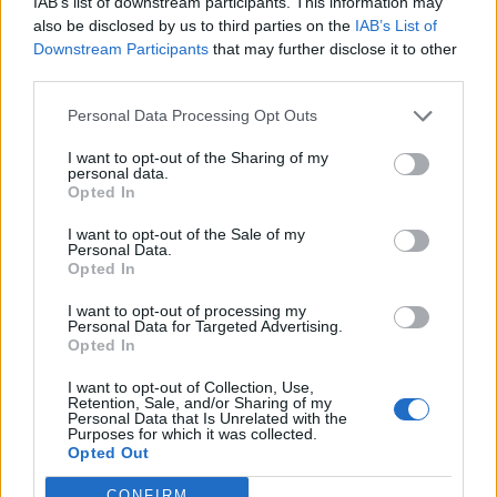
IAB’s list of downstream participants. This information may
πολύ σοβαρή είναι και η υπόθεση που διερευνά
also be disclosed by us to third parties on the
IAB’s List of
ο εισαγγελέας Λάρισας, για το παιχνίδι Απόλλων
Downstream Participants
that may further disclose it to other
Λάρισας – Βέροιας…».
third parties.
Personal Data Processing Opt Outs
I want to opt-out of the Sharing of my
personal data.
Opted In
I want to opt-out of the Sale of my
Personal Data.
Opted In
I want to opt-out of processing my
Personal Data for Targeted Advertising.
Opted In
I want to opt-out of Collection, Use,
Retention, Sale, and/or Sharing of my
Personal Data that Is Unrelated with the
Purposes for which it was collected.
Opted Out
CONFIRM