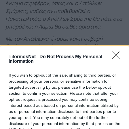
έννομο συμφέρον, όπως και ο Απόλλων
Σμύρνης, καθώς αν υποβιβασθεί ο
Παναιτωλικός, ο Απόλλων Σμύρνης θα πάει στα
μπαράζ και η Λαμία θα σωθεί οριστικά…
Με τον Απόλλωνα, έχουμε κάνει σοβαρή
δουλειά, με είχε πάρει αρχικά ο Βασίλης
Γκαγκάτσης και συναντήθηκα και με τον
TitormosNet -
Do Not Process My Personal
Παναγιώτη Μονεμβασιώτη, στείλαμε εξώδικα
Information
τότε για να τρέξουν όλες οι διαδικασίες και
If you wish to opt-out of the sale, sharing to third parties, or
ασφαλώς δεν μπορεί να επικυρωθεί η
processing of your personal or sensitive information for
βαθμολογία, εφόσον θα υπάρχει εκκρεμοδικία,
targeted advertising by us, please use the below opt-out
αλλά με την ΕΠΟ αυτή για τίποτα δεν μπορείς
section to confirm your selection. Please note that after your
opt-out request is processed you may continue seeing
να είσαι σίγουρος, έχουν γίνει εγκλήματα
interest-based ads based on personal information utilized by
χρόνια τώρα… Ήδη έχει καθυστερήσει πάρα
us or personal information disclosed to third parties prior to
πολύ αυτή η υπόθεση και είναι πολύ σοβαρή…
your opt-out. You may separately opt-out of the further
Με λυπεί που τα Μέσα την έχουν θάψει… Όπως
disclosure of your personal information by third parties on the