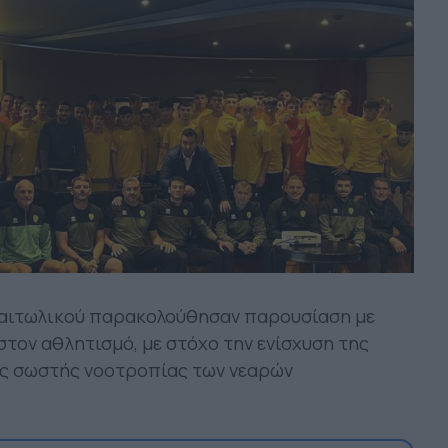
αιτωλικού παρακολούθησαν παρουσίαση με
στον αθλητισμό, με στόχο την ενίσχυση της
ης σωστής νοοτροπίας των νεαρών