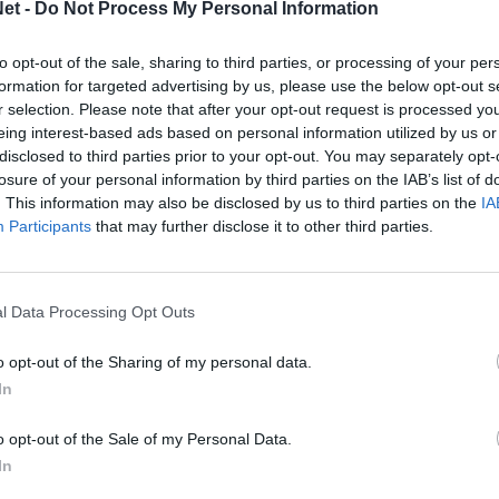
et -
Do Not Process My Personal Information
αιριστής της Α’ ομάδας, μοιράστηκε
χώρο, εξηγώντας πώς αντιμετωπίζει την πίεση,
to opt-out of the sale, sharing to third parties, or processing of your per
αι τις απαιτήσεις του επαγγελματικού
formation for targeted advertising by us, please use the below opt-out s
αν από πρώτο χέρι πώς η ψυχραιμία, η
r selection. Please note that after your opt-out request is processed y
ία χτίζονται μέσα από καθημερινή δουλειά.
eing interest-based ads based on personal information utilized by us or
disclosed to third parties prior to your opt-out. You may separately opt-
ουδαία ευκαιρία για τους νεαρούς αθλητές να
losure of your personal information by third parties on the IAB’s list of
. This information may also be disclosed by us to third parties on the
IA
 αλλά ως κομμάτι της διαδικασίας που μπορούν
Participants
that may further disclose it to other third parties.
ι να μετατρέπουν σε δύναμη.
τη γνώση, στην ψυχολογική υποστήριξη και στη
l Data Processing Opt Outs
ήρα των παιδιών μας».
o opt-out of the Sharing of my personal data.
In
o opt-out of the Sale of my Personal Data.
In