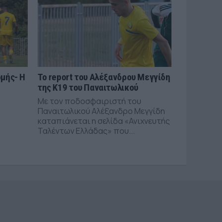
μής- Η
Το report του Αλέξανδρου Μεγγίδη
της Κ19 του Παναιτωλικού
Με τον ποδοσφαιριστή του
Παναιτωλικού Αλέξανδρο Μεγγίδη
καταπιάνεται η σελίδα «Ανιχνευτής
Ταλέντων Ελλάδας» που...