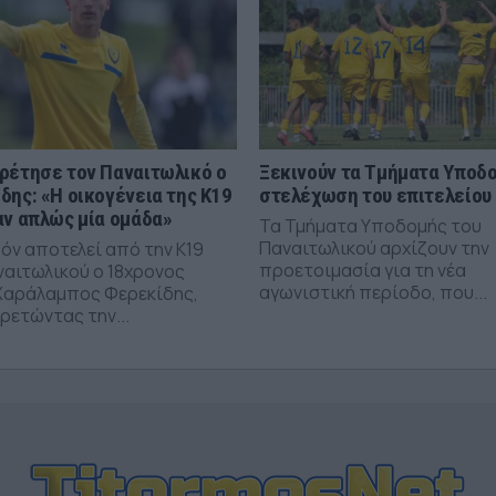
ρέτησε τον Παναιτωλικό ο
Ξεκινούν τα Τμήματα Υποδο
δης: «Η οικογένεια της Κ19
στελέχωση του επιτελείου
αν απλώς μία ομάδα»
Τα Τμήματα Υποδομής του
Παναιτωλικού αρχίζουν την
όν αποτελεί από την Κ19
προετοιμασία για τη νέα
ναιτωλικού ο 18χρονος
αγωνιστική περίοδο, που...
Χαράλαμπος Φερεκίδης,
ρετώντας την...