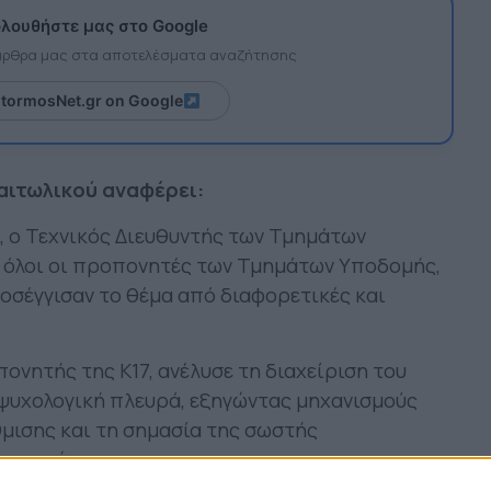
λουθήστε μας στο Google
 άρθρα μας στα αποτελέσματα αναζήτησης
itormosNet.gr on Google
αιτωλικού αναφέρει:
 ο Τεχνικός Διευθυντής των Τμημάτων
 όλοι οι προπονητές των Τμημάτων Υποδομής,
ροσέγγισαν το θέμα από διαφορετικές και
νητής της Κ17, ανέλυσε τη διαχείριση του
 ψυχολογική πλευρά, εξηγώντας μηχανισμούς
μισης και τη σημασία της σωστής
ους αγώνες.