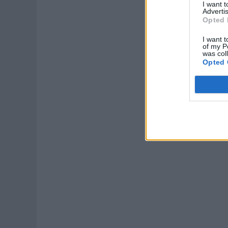
I want 
Advertis
Opted 
I want t
of my P
was col
Opted 