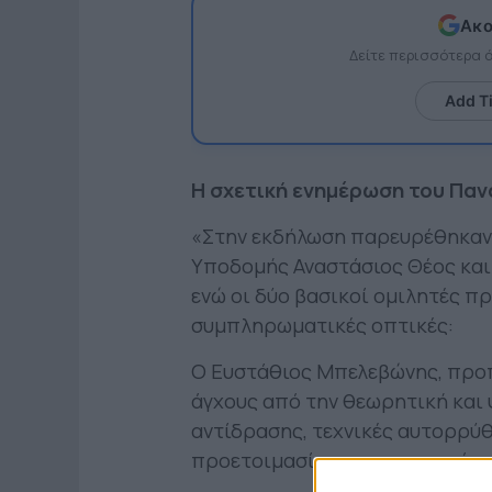
Ακο
Δείτε περισσότερα
Add T
Η σχετική ενημέρωση του Παν
«Στην εκδήλωση παρευρέθηκαν,
Υποδομής Αναστάσιος Θέος και
ενώ οι δύο βασικοί ομιλητές π
συμπληρωματικές οπτικές:
Ο Ευστάθιος Μπελεβώνης, προπο
άγχους από την θεωρητική και
αντίδρασης, τεχνικές αυτορρύθ
προετοιμασίας πριν και μετά τ