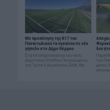
Με προπόνηση της Κ17 του
Αποχαι
Παναιτωλικού τα εγκαίνια σε νέο
Φερεκί
γήπεδο στο Δήμο Θέρμου
δεν ήτ
Στα επίσημα εγκαίνια του νέου
Παρελθ
Δημοτικού Γηπέδου Πετροχωρίου,
του Πα
την Τρίτη 4 Αυγούστου 2026, θα...
μέσος 
αποχαι