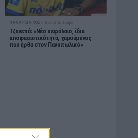
/ πριν από 1 ώρα
ΠΑΝΑΙΤΩΛΙΚΟΣ
Τζενεπό: «Νέο κεφάλαιο, ίδια
αποφασιστικότητα, χαρούμενος
που ήρθα στον Παναιτωλικό»