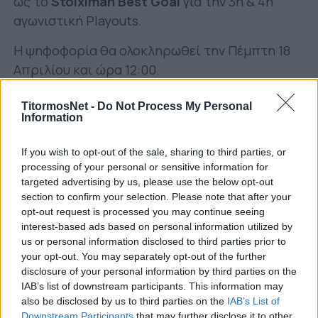
ως το
Stoiximan Best Goal
για την 3η & 4η
αγωνιστική Playouts.
Η ψηφοφορία θα ολοκληρωθεί την Πέμπτη 18
Απριλίου και ώρα 12:00.
Tα υποψήφια Stoiximan Best Goal της 3ης &
TitormosNet -
Do Not Process My Personal
4ης αγωνιστικής Playouts του
Information
Πρωταθλήματος Stoiximan Super
If you wish to opt-out of the sale, sharing to third parties, or
League είναι τα ακόλουθα:
processing of your personal or sensitive information for
targeted advertising by us, please use the below opt-out
1/ Χ. Μιριτέλο, 3η αγ.-Αστέρας Τρίπολης
section to confirm your selection. Please note that after your
opt-out request is processed you may continue seeing
2/ Γ.Α. Ασεχνούν, 3η αγ.-Βόλος
interest-based ads based on personal information utilized by
us or personal information disclosed to third parties prior to
3/ Κ. Άλεξιτς, 4η αγ.-Πανσερραϊκός
your opt-out. You may separately opt-out of the further
disclosure of your personal information by third parties on the
4/ Μ. Μπάκιτς (75′), 4η αγ.-ΟΦΗ
IAB’s list of downstream participants. This information may
also be disclosed by us to third parties on the
IAB’s List of
5/ Ν. Γκλάβτσιτς, 4η αγ.-Βόλος
Downstream Participants
that may further disclose it to other