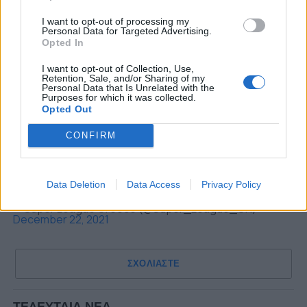
1/ Μάνταλος
I want to opt-out of processing my
Personal Data for Targeted Advertising.
2/ Γκάμα
Opted In
3/ Σισέ
I want to opt-out of Collection, Use,
Retention, Sale, and/or Sharing of my
4/ Μεγιάδο
Personal Data that Is Unrelated with the
Purposes for which it was collected.
5/ Βιγιαφάνιες
Opted Out
6/ Καρέλης
CONFIRM
7/ Κούρτιτς
#slgr
#vote
pic.twitter.com/eSYqKuHulZ
Data Deletion
Data Access
Privacy Policy
— Super League Greece (@Super_League_GR)
December 22, 2021
ΣΧΟΛΙΑΣΤΕ
ΤΕΛΕΥΤΑΙΑ ΝΕΑ