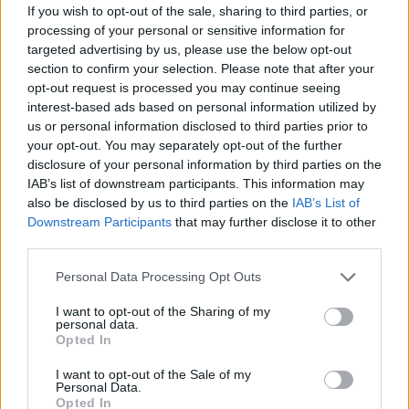
If you wish to opt-out of the sale, sharing to third parties, or
5/ Λ. Βιγιαφάνιες-Παναθηναϊκός
processing of your personal or sensitive information for
targeted advertising by us, please use the below opt-out
6/ Ν. Καρέλης-Παναιτωλικός
section to confirm your selection. Please note that after your
opt-out request is processed you may continue seeing
7/ Γ. Κούρτιτς-ΠΑΟΚ
interest-based ads based on personal information utilized by
us or personal information disclosed to third parties prior to
your opt-out. You may separately opt-out of the further
?️ Ψηφίστε στο
disclosure of your personal information by third parties on the
https://t.co/bjcu55VVGh
τον
IAB’s list of downstream participants. This information may
also be disclosed by us to third parties on the
IAB’s List of
#Interwetten
#Potm
του
Downstream Participants
that may further disclose it to other
#December
.
third parties.
Personal Data Processing Opt Outs
Οι υποψήφιοι Interwetten
I want to opt-out of the Sharing of my
Player Of The Month
personal data.
Opted In
Δεκεμβρίου (12η-15η αγων.)
I want to opt-out of the Sale of my
είναι οι ακόλουθοι:
Personal Data.
Opted In