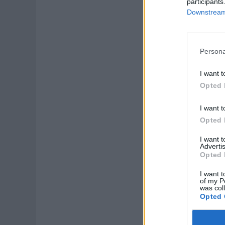
participants
Downstream 
Persona
I want t
Opted 
I want t
Opted 
I want 
Advertis
Opted 
I want t
of my P
was col
Opted 