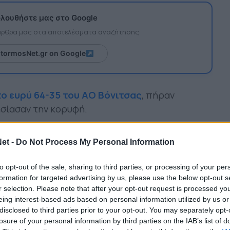
λουθήστε μας στο Google
 άρθρα μας στα αποτελέσματα αναζήτησης
itormosNet.gr on Google
το ευρύ 64-35 του ΑΟ Βόνιτσας
, πήραν
ησίασαν την κορυφή.
υς στο ματς της τελευταίας αγωνιστικής του Ά
 Άρτα το προσεχές Σάββατο (6/12- 18:00) την
et -
Do Not Process My Personal Information
to opt-out of the sale, sharing to third parties, or processing of your per
 μεγάλης σημασίας, με δεδομένο ότι ΑΓΣΙ-
formation for targeted advertising by us, please use the below opt-out s
r selection. Please note that after your opt-out request is processed y
ους. Απαιτείται μεγάλη προσήλωση και σωστή
eing interest-based ads based on personal information utilized by us or
 να μπορέσει το σύνολο του Βασίλη Ζαρκάδα να
disclosed to third parties prior to your opt-out. You may separately opt-
ό.
losure of your personal information by third parties on the IAB’s list of