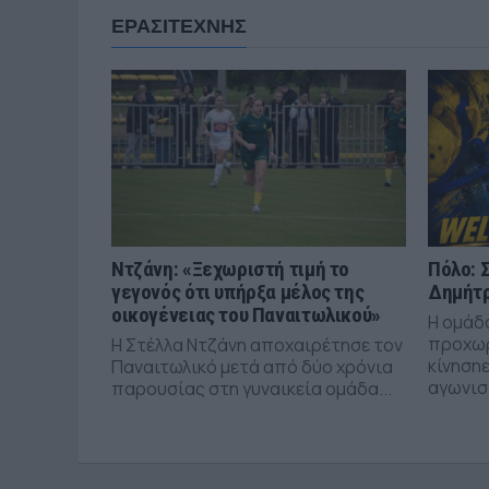
ΕΡΑΣΙΤΕΧΝΗΣ
Ντζάνη: «Ξεχωριστή τιμή το
Πόλο: 
γεγονός ότι υπήρξα μέλος της
Δημήτρ
οικογένειας του Παναιτωλικού»
Η ομάδ
προχωρ
Η Στέλλα Ντζάνη αποχαιρέτησε τον
κίνησηε
Παναιτωλικό μετά από δύο χρόνια
αγωνιστ
παρουσίας στη γυναικεία ομάδα...