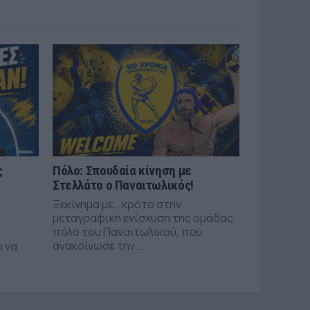
ς
Πόλο: Σπουδαία κίνηση με
Στελλάτο ο Παναιτωλικός!
Ξεκίνημα με… κρότο στην
μεταγραφική ενίσχυση της ομάδας
πόλο του Παναιτωλικού, που
ανακοίνωσε την...
η να