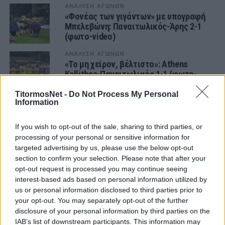
ΑΝΑΛΥΣΗ ΑΓΩΝΩΝ
«Φονέας των γιγάντων» με υπογραφή
Μπελεβώνη: Παναιτωλικός-Άρης 2-1
(φωτο-video)
ΑΝΑΛΥΣΗ ΑΓΩΝΩΝ
«Το μη χείρον, βέλτιστο»: Athens
Kallithea-Παναιτωλικός 1-1 (φωτο-
video)
TitormosNet -
Do Not Process My Personal
Information
ΑΝΑΛΥΣΗ ΑΓΩΝΩΝ
«Σφαγή» ιστορικών διαστάσεων από
Τσέτσιλα- «Λύγισαν» με το «έτσι θέλω»
If you wish to opt-out of the sale, sharing to third parties, or
στο φινάλε τον Παναιτωλικό του
processing of your personal or sensitive information for
Πετράκη (φωτο-video)
targeted advertising by us, please use the below opt-out
section to confirm your selection. Please note that after your
ΑΝΑΛΥΣΗ ΑΓΩΝΩΝ
Παναιτωλικάρα η… δύναμη που δεν
opt-out request is processed you may continue seeing
υπολογίζανε, «χτύπησε» και στο
interest-based ads based on personal information utilized by
Περιστέρι! (φωτο-video)
us or personal information disclosed to third parties prior to
your opt-out. You may separately opt-out of the further
ΑΝΑΛΥΣΗ ΑΓΩΝΩΝ
disclosure of your personal information by third parties on the
Άμυνα «γρανίτης», ομάδα για φίλημα:
IAB’s list of downstream participants. This information may