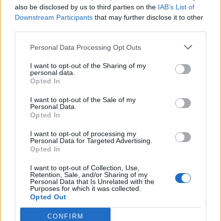
Παναιτωλικός-ΑΕΚ 1-0 (φωτο-video)
also be disclosed by us to third parties on the
IAB’s List of
Downstream Participants
that may further disclose it to other
third parties.
ΑΝΑΛΥΣΗ ΑΓΩΝΩΝ
Δύο «μπαλωθιές» στην επανάληψη και
ΟΦΗ-Παναιτωλικός 1-2 (φωτο-video)
Personal Data Processing Opt Outs
I want to opt-out of the Sharing of my
personal data.
Opted In
ΠΕΡΙΣΣΟΤΕΡΑ
I want to opt-out of the Sale of my
Personal Data.
Opted In
ΝΕΑ
I want to opt-out of processing my
Personal Data for Targeted Advertising.
ΠΑΝΑΙΤΩΛΙΚΟΣ
Opted In
Θλίψη για τον θάνατο του παλαίμαχου του
Παναιτωλικού, Κώστα Καμποσιώρα
I want to opt-out of Collection, Use,
Retention, Sale, and/or Sharing of my
Personal Data that Is Unrelated with the
Purposes for which it was collected.
ΠΑΝΑΙΤΩΛΙΚΟΣ
Opted Out
Ήττα στο φινάλε στη Λιβαδειά
CONFIRM