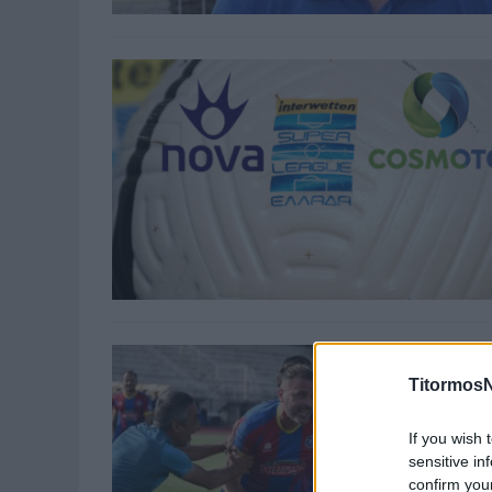
TitormosN
If you wish 
sensitive in
confirm you