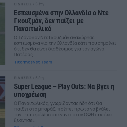
/ 5 έτη
ΕΙΔΗΣΕΙΣ
Εσπευσμένα στην Ολλανδία ο Ντε
Γκουζμάν, δεν παίζει με
Παναιτωλικό
Ο Τζόναθαν Ντε Γκουζμάν αναχώρησε
εσπευσμένα για την Ολλανδία κάτι που σημαίνει
ότι δεν θα είναι διαθέσιμος για τον αγώνα.
Πατέρας...
TitormosNet Team
/ 5 έτη
ΕΙΔΗΣΕΙΣ
Super League – Play Outs: Να βγει η
υποχρέωση
Ο Παναιτωλικός, γνωρίζοντας ήδη ότι θα
παίξει στα μπαράζ, πρέπει πρώτα να βγάλει
την... υποχρέωση απέναντι στον ΟΦΗ που έχει
ξεκινήσει...