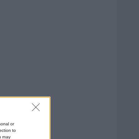
sonal or
ection to
ou may