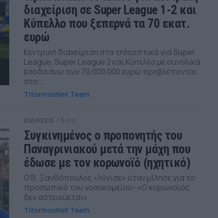
διαχείριση σε Super League 1-2 και
Κύπελλο που ξεπερνά τα 70 εκατ.
ευρώ
Κεντρική διαχείριση στα τηλεοπτικά για Super
League, Super League 2 και Κύπελλο με συνολικά
έσοδα άνω των 70.000.000 ευρώ προβλέπονται
στο...
TitormosNet Team
/ 5 έτη
ΕΙΔΗΣΕΙΣ
Συγκινημένος ο προπονητής του
Παναγρινιακού μετά την μάχη που
έδωσε με τον κορωνοϊό (ηχητικό)
Ο B. Ξανθόπουλος «λύγισε» όταν μίλησε για το
προσωπικό του νοσοκομείου- «O κορωνοϊός
δεν αστειεύεται»
TitormosNet Team