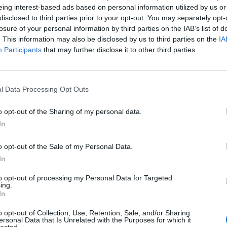
πήρε το πολύτιμο τρίποντο απέναντι στην
eing interest-based ads based on personal information utilized by us or
μαχητική...
disclosed to third parties prior to your opt-out. You may separately opt-
TitormosNet Team
losure of your personal information by third parties on the IAB’s list of
. This information may also be disclosed by us to third parties on the
IA
Participants
that may further disclose it to other third parties.
/ 5 έτη
ΕΙΔΗΣΕΙΣ
Θρίλερ στη Super League 2: Τα
l Data Processing Opt Outs
σενάρια για τον αντίπαλο του
Παναιτωλικού
o opt-out of the Sharing of my personal data.
In
Τέσσερις ομάδες της Super League 2
διεκδικούν το απευθείας εισιτήριο ανόδου και
το δεύτερο για τα μπαράζ με τον Παναιτωλικό
o opt-out of the Sale of my Personal Data.
σε...
In
TitormosNet Team
to opt-out of processing my Personal Data for Targeted
ing.
In
/ 5 έτη
ΕΙΔΗΣΕΙΣ
Super League 2: Ιωνικός και
o opt-out of Collection, Use, Retention, Sale, and/or Sharing
ersonal Data that Is Unrelated with the Purposes for which it