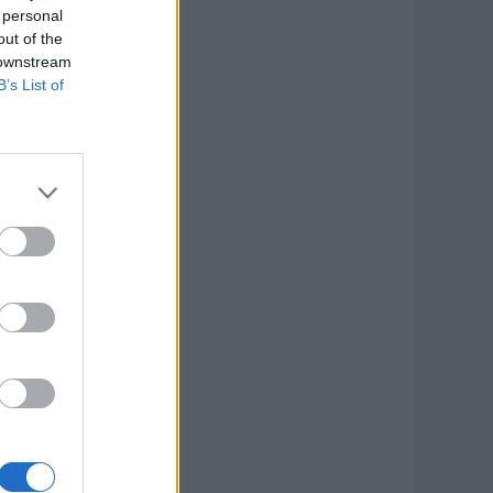
 personal
out of the
 downstream
B’s List of