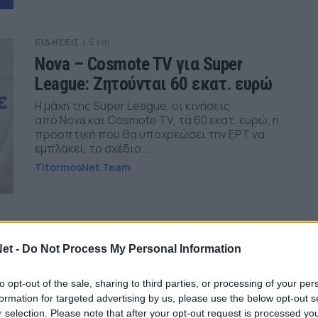
/ 5 έτη
ΕΙΔΗΣΕΙΣ
Nova – Cosmote TV για Super
League: Ζητούνται 60 εκατ. ευρώ
Η μάχη της Super League, οι κινήσεις
από Nova και Cosmote TV, τα 60 εκατ. ευρώ, η
προοπτική που θα υποχρεώσει την ΕΡΤ να
εμπλακεί, το σχέδιο...
TitormosNet Team
/ 5 έτη
ΕΙΔΗΣΕΙΣ
Γ’ Εθνική: «Ξεκλείδωσε» το
et -
Do Not Process My Personal Information
τρίποντο με Κούσα ο Τηλυκράτης
to opt-out of the sale, sharing to third parties, or processing of your per
Με 3 γκολ στο τελευταίο 20λεπτο και «χρυσή»
formation for targeted advertising by us, please use the below opt-out s
αλλαγή τον πολύπειρο Κούσα, ο Τηλυκράτης
r selection. Please note that after your opt-out request is processed y