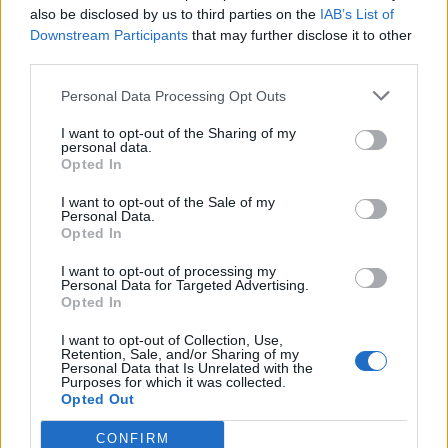
την υποψηφιότητα Παπαϊωάννου»
also be disclosed by us to third parties on the
IAB’s List of
(video)
Downstream Participants
that may further disclose it to other
third parties.
ΠΑΝΑΙΤΩΛΙΚΟΣ
Καρέλης: «Ιδανική κίνηση να
ανανεώσω με τον Παναιτωλικό»
Personal Data Processing Opt Outs
I want to opt-out of the Sharing of my
personal data.
Opted In
ΠΕΡΙΣΣΟΤΕΡΑ
I want to opt-out of the Sale of my
Personal Data.
Opted In
ΝΕΑ
I want to opt-out of processing my
Personal Data for Targeted Advertising.
ΠΑΝΑΙΤΩΛΙΚΟΣ
Opted In
Ζήτησε VAR στο ματς με την Καλαμάτα ο
Παναιτωλικός
I want to opt-out of Collection, Use,
Retention, Sale, and/or Sharing of my
Personal Data that Is Unrelated with the
Purposes for which it was collected.
ΕΡΑΣΙΤΕΧΝΗΣ
Opted Out
Πόλο: Στον Παναιτωλικό ο Δημήτρης
Μιτελούδης!
CONFIRM