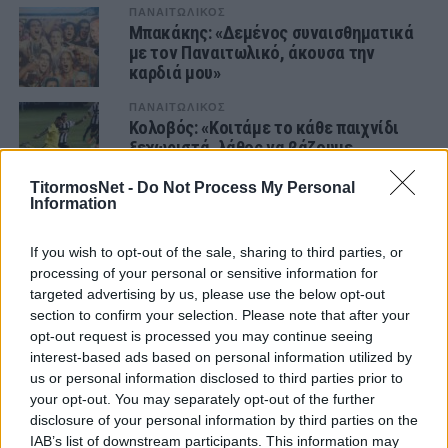
ΠΑΝΑΙΤΩΛΙΚΟΣ
Μπακάκης: «Δεμένος συναισθηματικά
με τον Παναιτωλικό, άκουσα την
καρδιά μου»
ΠΑΝΑΙΤΩΛΙΚΟΣ
Κολοβός: «Κοιτάμε το κάθε παιχνίδι
ξεχωριστά, λάθος να βάζουμε
μεγάλους στόχους»
TitormosNet -
Do Not Process My Personal
Information
ΠΑΝΑΙΤΩΛΙΚΟΣ
Καρέλης: «Ο Αναστασίου και ο βασικός
κορμός τα ατού του Παναιτωλικού, να
If you wish to opt-out of the sale, sharing to third parties, or
ξεπεράσω τα δέκα γκολ»
processing of your personal or sensitive information for
targeted advertising by us, please use the below opt-out
ΠΑΝΑΙΤΩΛΙΚΟΣ
section to confirm your selection. Please note that after your
Κωνσταντόπουλος: «Έχουμε αρκετά
καλό γκρουπ τερματοφυλάκων,
opt-out request is processed you may continue seeing
βελτιωνόμαστε συνέχεια»
interest-based ads based on personal information utilized by
us or personal information disclosed to third parties prior to
ΠΑΝΑΙΤΩΛΙΚΟΣ
your opt-out. You may separately opt-out of the further
Κωστούλας: «Είχαμε πει να κατέβει ο
disclosure of your personal information by third parties on the
Λυσάνδρου, από τα sites μάθαμε για
IAB’s list of downstream participants. This information may