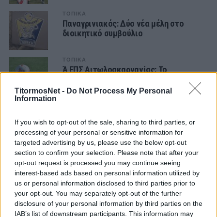
ΤΟΠΙΚΑ
Παναγρινιακός: Δύο νέα μέλη στο
διοικητικό συμβούλιο
ΤΟΠΙΚΑ
Ά ΕΠΣ Αιτωλοακαρνανίας: Το
πανόραμα της 6ης αγωνιστικής- Η
βαθμολογία
TitormosNet -
Do Not Process My Personal
Information
ΤΟΠΙΚΑ
Ά ΕΠΣ Αιτωλοακαρνανίας: Επική
If you wish to opt-out of the sale, sharing to third parties, or
ανατροπή ο Αστέρας Αγρινίου- Τα
processing of your personal or sensitive information for
αποτελέσματα της 4ης αγωνιστικής
targeted advertising by us, please use the below opt-out
section to confirm your selection. Please note that after your
ΤΟΠΙΚΑ
Εντυπωσιακές νέες εμφανίσεις
opt-out request is processed you may continue seeing
παρουσίασε ο Αστέρας Αγρινίου
interest-based ads based on personal information utilized by
us or personal information disclosed to third parties prior to
your opt-out. You may separately opt-out of the further
ΤΟΠΙΚΑ
disclosure of your personal information by third parties on the
Ά ΕΠΣΑ- 3η αγωνιστική: Απτόητοι
IAB’s list of downstream participants. This information may