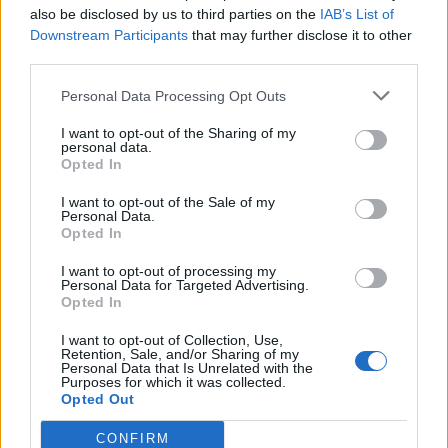
Βαρετάδα και Παναγρινιακός, διπλό
also be disclosed by us to third parties on the
IAB’s List of
στην Κατοχή ο Αστέρας Αγρινίου
Downstream Participants
that may further disclose it to other
third parties.
ΤΟΠΙΚΑ
Ά ΕΠΣ Αιτωλοακαρνανίας: Τα
αποτελέσματα της 2ης αγωνιστικής
Personal Data Processing Opt Outs
I want to opt-out of the Sharing of my
personal data.
Opted In
ΠΕΡΙΣΣΟΤΕΡΑ
I want to opt-out of the Sale of my
Personal Data.
Opted In
ΝΕΑ
I want to opt-out of processing my
Personal Data for Targeted Advertising.
ΠΑΝΑΙΤΩΛΙΚΟΣ
Opted In
Πάτησαν γήπεδο Νακάμπα-Τζενεπό
(φωτο)
I want to opt-out of Collection, Use,
Retention, Sale, and/or Sharing of my
Personal Data that Is Unrelated with the
Purposes for which it was collected.
ΕΡΑΣΙΤΕΧΝΗΣ
Opted Out
Πόλο: «Άρωμα» από Α1 με Τουρκομένη ο
Παναιτωλικός
CONFIRM