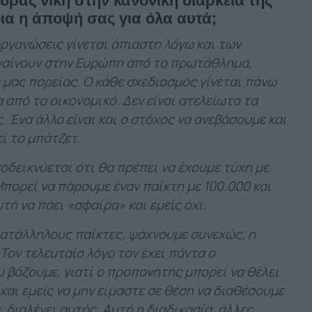
δρας νίκη στην κανονική διάρκεια της
οια η άποψή σας για όλα αυτά;
ργανώσεις γίνεται άπιαστη λόγω και των
γαίνουν στην Ευρώπη από το πρωτάθλημα,
 μας πορείας. Ο κάθε σχεδιασμός γίνεται πάνω
 από το οικονομικό. Δεν είναι ατελείωτα τα
. Ένα άλλο είναι και ο στόχος να ανεβάσουμε και
εί το μπάτζετ.
οδεικνύεται ότι θα πρέπει να έχουμε τύχη με
πορεί να πάρουμε έναν παίκτη με 100.000 και
τή να πάει «σφαίρα» και εμείς όχι.
ατάλληλους παίκτες, ψάχνουμε συνεχώς, η
Τον τελευταίο λόγο τον έχει πάντα ο
 βάζουμε, γιατί ο προπονητής μπορεί να θέλει
 και εμείς να μην είμαστε σε θέση να διαθέσουμε
, διαλέγει αυτός. Αυτή η διαδικασία, άλλες