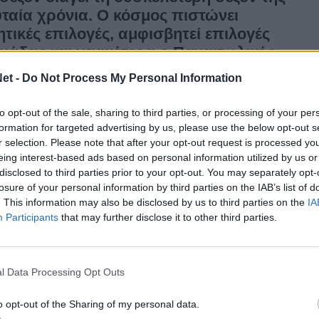
υταία χρόνια. Ο κόσμος πιστώνει
ητικές επιλογές, αμφισβητεί επιλογές
ομάδας και γενικότερα ο Παναιτωλικός
γγάρι. Γιατί;
et -
Do Not Process My Personal Information
ρίμενε κανείς όταν ξεκίνησε αυτή η ομάδα, με
to opt-out of the sale, sharing to third parties, or processing of your per
α και το Γενάρη να είμαστε σε αυτή την
formation for targeted advertising by us, please use the below opt-out s
r selection. Please note that after your opt-out request is processed y
eing interest-based ads based on personal information utilized by us or
ή ομάδα, ακούγαμε καλά σχόλια,
disclosed to third parties prior to your opt-out. You may separately opt-
ψηλότερα. Πολύ ψηλότερα. Τι να πει κανείς,
losure of your personal information by third parties on the IAB’s list of
κτες και δεν παίρνουν αποτελέσματα;
. This information may also be disclosed by us to third parties on the
IA
Participants
that may further disclose it to other third parties.
ουν το 100%, η διαιτησία, που έπαιξε το ρόλο της
ά είτε ξεκάθαρα; Στο ματς με τον Ατρόμητο, για
ν ξέρουμε τίποτα άλλο.
l Data Processing Opt Outs
ρόπο με τον οποίο «χτίστηκε» η ομάδα
o opt-out of the Sharing of my personal data.