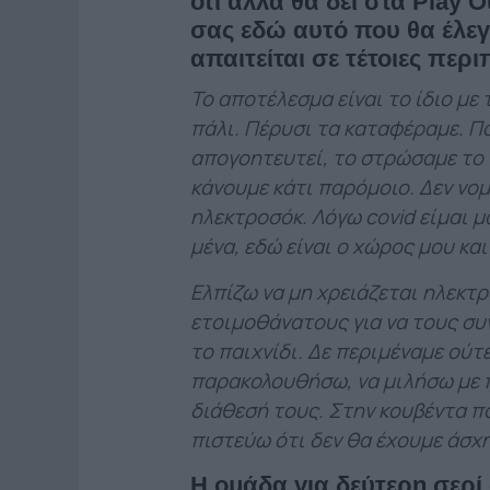
ότι άλλα θα δει στα Play
O
σας εδώ αυτό που θα έλεγ
απαιτείται σε τέτοιες περι
To αποτέλεσμα είναι το ίδιο με
πάλι. Πέρυσι τα καταφέραμε. Π
απογοητευτεί, το στρώσαμε το 
κάνουμε κάτι παρόμοιο. Δεν νομ
ηλεκτροσόκ. Λόγω covid είμαι μα
μένα, εδώ είναι ο χώρος μου και
Ελπίζω να μη χρειάζεται ηλεκτ
ετοιμοθάνατους για να τους σ
το παιχνίδι. Δε περιμέναμε ούτ
παρακολουθήσω, να μιλήσω με 
διάθεσή τους. Στην κουβέντα που
πιστεύω ότι δεν θα έχουμε άσχ
Η ομάδα για δεύτερη σερί 