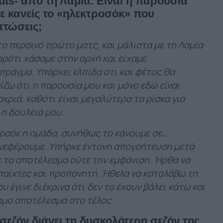
uts- από τη Λαμία. Είναι η παρουσία
ε κανείς το «ηλεκτροσόκ» που
πτώσεις;
 το περσινό πρώτο ματς, και μάλιστα με τη Λαμία
αρότι χάσαμε στην αρχή και είχαμε
πράγμα. Υπάρχει ελπίδα ότι και φέτος θα
ίζω ότι η παρουσία μου και μόνο εδώ είναι
κριά, καθότι είναι μεγαλύτερα τα ρίσκα για
 η δουλειά μου.
ροσόκ η ομάδα, συνήθως το κάνουμε σε…
υνεφέρουμε. Υπήρχε έντονη απογοήτευση μετά
ε το αποτέλεσμα ούτε την εμφάνιση. Ήρθα να
παίκτες και προπονητή. Ήθελα να καταλάβω τη
 έγινε διέκρινα ότι δεν το έχουν βάλει κάτω και
ημο αποτέλεσμα στο τέλος.
σεζόν διάγει τη δυσκολότερη σεζόν της