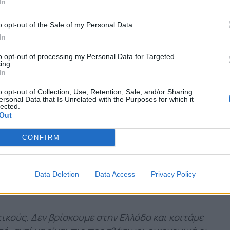
ς μεταγραφές, παίκτες που προσέφεραν
In
 (π.χ Ντάουντα, Μουνιέ), άλλοι που
o opt-out of the Sale of my Personal Data.
θηκαν κρίνονται προς το παρόν
In
ει εδώ και δύο χειμερινές μεταγραφικές
σε μεταγραφές που «κοστίζουν»
to opt-out of processing my Personal Data for Targeted
ing.
θει η ώρα ο Παναιτωλικός να αφήσει
In
μοντέλα, που τα τελευταία χρόνια έχουν
o opt-out of Collection, Use, Retention, Sale, and/or Sharing
και να ακολουθήσει μία νέα
ersonal Data that Is Unrelated with the Purposes for which it
lected.
Out
 χρόνια να στραφούμε στην ελληνική αγορά. Έχει
 αυτό κάνουμε προσπάθειες να ανεβάσουμε δικά
CONFIRM
σικό κορμό, παίζουν καλά, έχουν μέλλον, μπορούν
 μόνο ελληνικό ρόστερ λοιπόν θέλουμε,
Data Deletion
Data Access
Privacy Policy
μό το καταφέραμε. Δεν μπορείς όμως να έχεις
ικούς. Δεν βρίσκουμε στην Ελλάδα και κοιτάμε