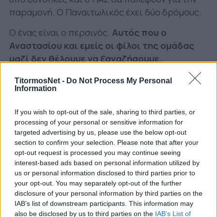
παραμονή. Ο Παναιτωλικός έχει δύο δρόμους.
Ο ένας είναι ο περσινός.
Αυτός που ο
Αναστασίου και εμείς οι φίλοι της ομάδας
μαζί δεν θέλουμε να ξαναζήσουμε.
Αδιαφορία, νωχελικότητα, άνευρη εικόνα.
TitormosNet -
Do Not Process My Personal
Information
Ο άλλος είναι ο δρόμος του κινήτρου.
Του
κινήτρου για την 7η θέση και στο μίνι
If you wish to opt-out of the sale, sharing to third parties, or
πρωτάθλημα, του άλλου στυλ ποδοσφαίρου
processing of your personal or sensitive information for
από μεριάς της ομάδας με άλλο πλέον σύστημα,
targeted advertising by us, please use the below opt-out
του κινήτρου των ποδοσφαιριστών που θέλουν
section to confirm your selection. Please note that after your
opt-out request is processed you may continue seeing
να δείξουν την αξία τους ενόψει και της
interest-based ads based on personal information utilized by
μεταγραφικής αγοράς του καλοκαιριού, με
us or personal information disclosed to third parties prior to
συμβόλαια που εκπνέουν και όχι μόνο.
your opt-out. You may separately opt-out of the further
disclosure of your personal information by third parties on the
Δουλειά του Αναστασίου είναι να βάλει την
IAB’s list of downstream participants. This information may
also be disclosed by us to third parties on the
IAB’s List of
ομάδα του σε αυτό τον δρόμο. Να δείξει την