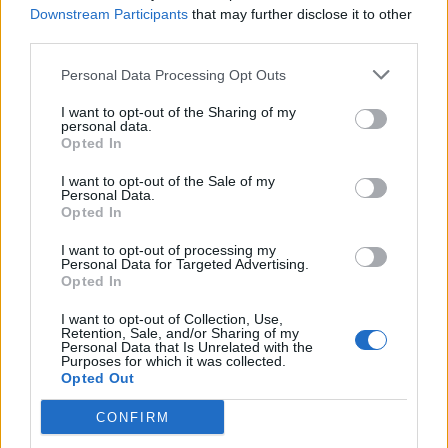
Downstream Participants
that may further disclose it to other
καλύτερη δυνατή εικόνα και να δομήσει-
third parties.
αξιολογήσει κατάλληλα για τη νέα σεζόν.
Είναι
Personal Data Processing Opt Outs
σημαντικό να κλείσει η χρονιά με πρόσημο
θετικό.
I want to opt-out of the Sharing of my
personal data.
Opted In
Ο παράγοντας κόσμος και ο
παράγοντας διοίκηση
I want to opt-out of the Sale of my
Personal Data.
Ο Παναιτωλικός έχει ίσως
από τα πιο
Opted In
απαιτητικά κοινά στην επαρχία.
Όχι από
I want to opt-out of processing my
άποψη στόχων. Κύπελλα, πορείες, ευρωπαϊκές
Personal Data for Targeted Advertising.
Opted In
εξόδους και ούτω καθεξής. Αλλά από άποψη
ποδοσφαίρου.
Ο Αγρινιώτης Παναιτωλικός
I want to opt-out of Collection, Use,
Retention, Sale, and/or Sharing of my
δεν θέλει απλώς η ομάδα να πηγαίνει καλά
Personal Data that Is Unrelated with the
Purposes for which it was collected.
αλλά να παίζει και καλό ποδόσφαιρο.
Και
Opted Out
καλά κάνει.
Αυτό ξεχωρίζει τον Παναιτωλικό
CONFIRM
από δεκάδες άλλες επαρχιακές ομάδες που