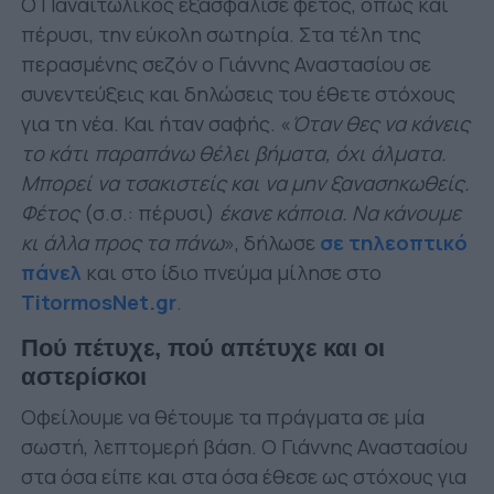
Ο Παναιτωλικός εξασφάλισε φέτος, όπως και
πέρυσι, την εύκολη σωτηρία. Στα τέλη της
περασμένης σεζόν ο Γιάννης Αναστασίου σε
συνεντεύξεις και δηλώσεις του έθετε στόχους
για τη νέα. Και ήταν σαφής. «
Όταν θες να κάνεις
το κάτι παραπάνω θέλει βήματα, όχι άλματα.
Μπορεί να τσακιστείς και να μην ξανασηκωθείς.
Φέτος
(σ.σ.: πέρυσι)
έκανε κάποια. Να κάνουμε
κι άλλα προς τα πάνω
», δήλωσε
σε τηλεοπτικό
πάνελ
και στο ίδιο πνεύμα μίλησε στο
TitormosNet.gr
.
Πού πέτυχε, πού απέτυχε και οι
αστερίσκοι
Οφείλουμε να θέτουμε τα πράγματα σε μία
σωστή, λεπτομερή βάση. Ο Γιάννης Αναστασίου
στα όσα είπε και στα όσα έθεσε ως στόχους για