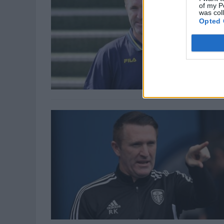
of my P
was col
Opted 