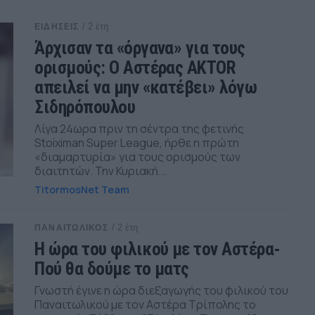
/ 2 έτη
ΕΙΔΗΣΕΙΣ
Άρχισαν τα «όργανα» για τους
ορισμούς: Ο Αστέρας AKTOR
απειλεί να μην «κατέβει» λόγω
Σιδηρόπουλου
Λίγα 24ωρα πριν τη σέντρα της φετινής
Stoiximan Super League, ήρθε η πρώτη
«διαμαρτυρία» για τους ορισμούς των
διαιτητών. Την Κυριακή...
TitormosNet Team
/ 2 έτη
ΠΑΝΑΙΤΩΛΙΚΟΣ
Η ώρα του φιλικού με τον Αστέρα-
Πού θα δούμε το ματς
Γνωστή έγινε η ώρα διεξαγωγής του φιλικού του
Παναιτωλικού με τον Αστέρα Τρίπολης το