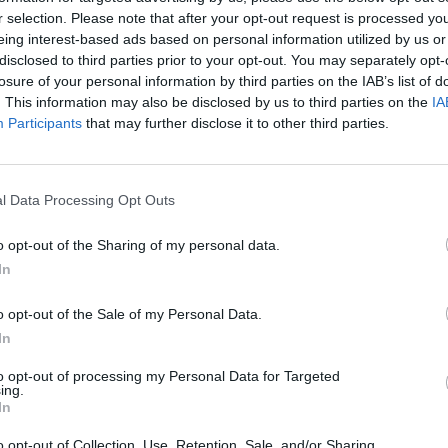
ταλαιπωρούσε και αναμένεται να τεθεί στην
r selection. Please note that after your opt-out request is processed y
διάθεση του Μακελελέ για το ματς
eing interest-based ads based on personal information utilized by us or
Παναιτωλικός-Αστέρας...
disclosed to third parties prior to your opt-out. You may separately opt-
TitormosNet Team
losure of your personal information by third parties on the IAB’s list of
. This information may also be disclosed by us to third parties on the
IA
Participants
that may further disclose it to other third parties.
/ 2 έτη
ΠΑΝΑΙΤΩΛΙΚΟΣ
Η δυσκολία του αγώνα με τον
l Data Processing Opt Outs
Αστέρα που προς ώρας μαζεύει
βαθμούς μόνο… εκτός
o opt-out of the Sharing of my personal data.
Τον Αστέρα AKTOR αντιμετωπίζει ο
In
Παναιτωλικός το προσεχές Σάββατο για την 5η
αγωνιστική της Super League, σε ένα ματς που
o opt-out of the Sale of my Personal Data.
αναμφίβολα...
In
TitormosNet Team
to opt-out of processing my Personal Data for Targeted
ing.
In
/ 2 έτη
ΕΙΔΗΣΕΙΣ
Χάλασε του Κιν στον Αστέρα
o opt-out of Collection, Use, Retention, Sale, and/or Sharing