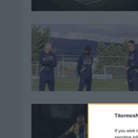
TitormosN
If you wish 
sensitive in