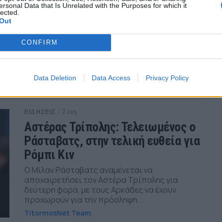
ersonal Data that Is Unrelated with the Purposes for which it
Ο Αστέρας Τρίπολης μπορεί να «τρύπησε» το
lected.
Out
οικονομικό του ταβάνι για να καλύψει τις
απαιτήσεις του Ρόμπι Κιν, όμως ο Ιρλανδός...
CONFIRM
TitormosNet Team
Data Deletion
Data Access
Privacy Policy
/ 2 έτη
ΕΙΔΗΣΕΙΣ
Αστέρας Τρίπολης: Τελειωμένος ο
Ράσταβατς, στην τελική ευθεία για
Ρόμπι Κιν
Ο Μίλαν Ράσταβατς αναμένεται να
αποχαιρετήσει τον Αστέρα Τρίπολης για
δεύτερη φορά, με τους Αρκάδες να έχουν
προχωρούν για την πρόσληψη...
TitormosNet Team