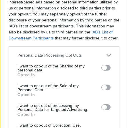
ΝΕΑ
interest-based ads based on personal information utilized by
us or personal information disclosed to third parties prior to
ΧΩΡΊΣ ΚΑΤΗΓΟΡΊΑ
your opt-out. You may separately opt-out of the further
Ήττα για την Κ19 στην Κορυτσά-
disclosure of your personal information by third parties on the
Εξαιρετική η φιλοξενία των Αλβανών
IAB’s list of downstream participants. This information may
also be disclosed by us to third parties on the
IAB’s List of
Downstream Participants
that may further disclose it to other
ΠΑΝΑΙΤΩΛΙΚΟΣ
Τα δεδομένα για τηλεοπτική κάλυψη με
third parties.
Τρουά και Καλαμάτα
Personal Data Processing Opt Outs
I want to opt-out of the Sharing of my
ΕΙΔΗΣΕΙΣ
personal data.
Αλλάζει όνομα ο Βόλος
Opted In
I want to opt-out of the Sale of my
Personal Data.
ΤΜΗΜΑΤΑ ΥΠΟΔΟΜΗΣ
Opted In
Φιλικό στην Κορυτσά η Κ19
I want to opt-out of processing my
Personal Data for Targeted Advertising.
Opted In
ΠΑΝΑΙΤΩΛΙΚΟΣ
I want to opt-out of Collection, Use,
Ο υπέροχος Μάρβελους Νακάμπα