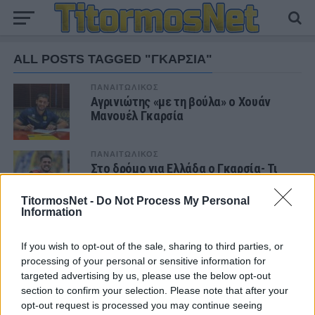
ALL POSTS TAGGED "ΓΚΑΡΣΙΑ"
ΠΑΝΑΙΤΩΛΙΚΟΣ
Αγρινιώτης «με τη βούλα» ο Χουάν
Μανουέλ Γκαρσία
ΠΑΝΑΙΤΩΛΙΚΟΣ
Στο δρόμο για Ελλάδα ο Γκαρσία- Τι
συμβόλαιο θα υπογράψει
TitormosNet -
Do Not Process My Personal
Information
ΠΑΝΑΙΤΩΛΙΚΟΣ
Ο Παναιτωλικός έκλεισε τον Χουάν
If you wish to opt-out of the sale, sharing to third parties, or
Μανουέλ Γκαρσία
processing of your personal or sensitive information for
targeted advertising by us, please use the below opt-out
section to confirm your selection. Please note that after your
opt-out request is processed you may continue seeing