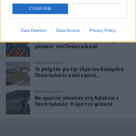
ΠΑΝΑΙΤΩΛΙΚΟΣ
CONFIRM
Δύο… «κολλητάρια» στον Παναιτωλικό!
Data Deletion
Data Access
Privacy Policy
ΕΡΑΣΙΤΕΧΝΗΣ
Ξεκίνησαν οι εγγραφές στις ακαδημίες
μπάσκετ του Παναιτωλικού
ΠΑΝΑΙΤΩΛΙΚΟΣ
Το μπάχαλο για την έδρα του Καλαμάτα-
Παναιτωλικός καλά κρατεί…
ΠΑΝΑΙΤΩΛΙΚΟΣ
Με αρκετές απουσίες στη Λιβαδειά ο
Παναιτωλικός- Η ώρα του φιλικού