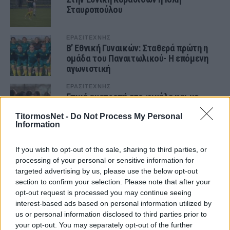
Σταυροπούλου
ΕΡΑΣΙΤΕΧΝΗΣ
Β’ Εθνική Γυναικών: Σταθερά πρώτη η
ομάδα του Παναιτωλικού- Η επόμενη
αγωνιστική
ΕΡΑΣΙΤΕΧΝΗΣ
Επική ανατροπή στο φινάλε και με
δέκα οι γυναίκες!
TitormosNet -
Do Not Process My Personal
Information
ΕΡΑΣΙΤΕΧΝΗΣ
Πρώτη μεταγραφική κίνηση για την
If you wish to opt-out of the sale, sharing to third parties, or
χειμερινή περίοδο οι γυναίκες του
processing of your personal or sensitive information for
Παναιτωλικού
targeted advertising by us, please use the below opt-out
section to confirm your selection. Please note that after your
ΕΡΑΣΙΤΕΧΝΗΣ
opt-out request is processed you may continue seeing
Δείπνο σε οικογενειακή ατμόσφαιρα
interest-based ads based on personal information utilized by
για την ομάδα γυναικών – «Σχέσεις
εμπιστοσύνης που μας ενώνουν ως
us or personal information disclosed to third parties prior to
Παναιτωλικός»
your opt-out. You may separately opt-out of the further