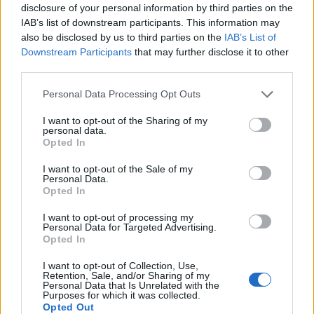
disclosure of your personal information by third parties on the
ΠΑΝΑΙΤΩΛΙΚΟΣ
IAB’s list of downstream participants. This information may
Αφιέρωμα της Monday FC στην
also be disclosed by us to third parties on the
IAB’s List of
γυναικεία ομάδα του Παναιτωλικού
Downstream Participants
that may further disclose it to other
(video)
third parties.
ΕΡΑΣΙΤΕΧΝΗΣ
Personal Data Processing Opt Outs
Β’ Εθνική Γυναικών: Συνεχίζει
πρωτοπόρος ο Παναιτωλικός,
I want to opt-out of the Sharing of my
«στραβοπάτημα» το Άργος- Η
personal data.
βαθμολογία
Opted In
I want to opt-out of the Sale of my
MORE POSTS
Personal Data.
Opted In
I want to opt-out of processing my
Personal Data for Targeted Advertising.
ΝΕΑ
Opted In
ΕΙΔΗΣΕΙΣ
I want to opt-out of Collection, Use,
Στον ΑΠΟΕΛ ο Πέρες
Retention, Sale, and/or Sharing of my
Personal Data that Is Unrelated with the
Purposes for which it was collected.
Opted Out