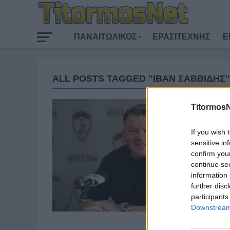
ΠΑΝΑΙΤΩΛΙΚΟΣ
ΕΡΑΣΙΤΕΧΝΗΣ
Ε
ALL POSTS TAGGED "ΙΒΑΝ ΣΑΒΒΙΔΗΣ"
TitormosN
If you wish 
sensitive in
confirm you
continue se
information 
further disc
participants
Downstream 