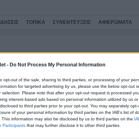
ΙΔΗΣΕΙΣ
ΤΟΠΙΚΑ
ΣΥΝΕΝΤΕΥΞΕΙΣ
ΑΦΙΕΡΩΜΑΤΑ
/ 5 έτη
ΕΙΔΗΣΕΙΣ
et -
Do Not Process My Personal Information
Κούγιας: «Τα χρέη του ΠΑΣ, ύψους 8
εκατ. ευρώ, τα πλήρωσε ο Ιβάν
to opt-out of the sale, sharing to third parties, or processing of your per
Σαββίδης»
formation for targeted advertising by us, please use the below opt-out s
r selection. Please note that after your opt-out request is processed y
Τους Γιάννη και Κωνσταντίνο Αυδή κατονόμασε
eing interest-based ads based on personal information utilized by us or
ως ιδιοκτήτες της ΠΑΕ ΠΑΣ Γιάννινα ο Αλέξης
disclosed to third parties prior to your opt-out. You may separately opt-
Κούγιας, αποκαλύπτοντας μάλιστα διαλόγους
losure of your personal information by third parties on the IAB’s list of
με έναν εξ...
. This information may also be disclosed by us to third parties on the
IA
TitormosNet Team
Participants
that may further disclose it to other third parties.