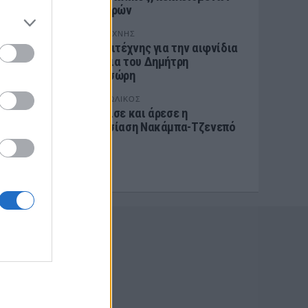
των θυρών
ΕΡΑΣΙΤΕΧΝΗΣ
Ο Ερασιτέχνης για την αιφνίδια
απώλεια του Δημήτρη
Καρατσώρη
ΠΑΝΑΙΤΩΛΙΚΟΣ
Ξεχώρισε και άρεσε η
παρουσίαση Νακάμπα-Τζενεπό