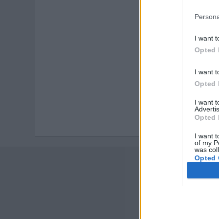
Persona
I want t
Opted 
I want t
Opted 
I want 
Advertis
Opted 
I want t
of my P
was col
Opted 