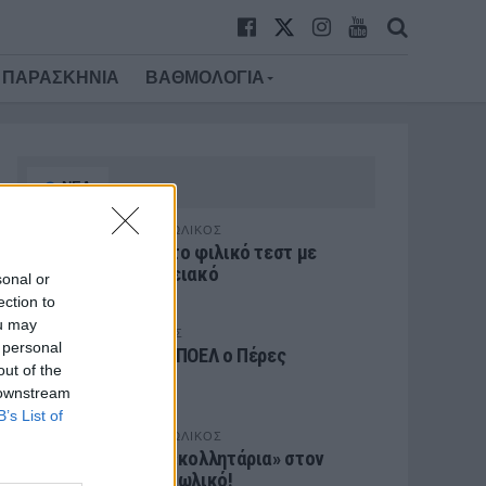
ΠΑΡΑΣΚΗΝΙΑ
ΒΑΘΜΟΛΟΓΙΑ
ΝΕΑ
ΠΑΝΑΙΤΩΛΙΚΟΣ
Τέταρτο φιλικό τεστ με
Λεβαδειακό
sonal or
ection to
ou may
ΕΙΔΗΣΕΙΣ
 personal
Στον ΑΠΟΕΛ ο Πέρες
out of the
 downstream
B’s List of
ΠΑΝΑΙΤΩΛΙΚΟΣ
Δύο… «κολλητάρια» στον
Παναιτωλικό!