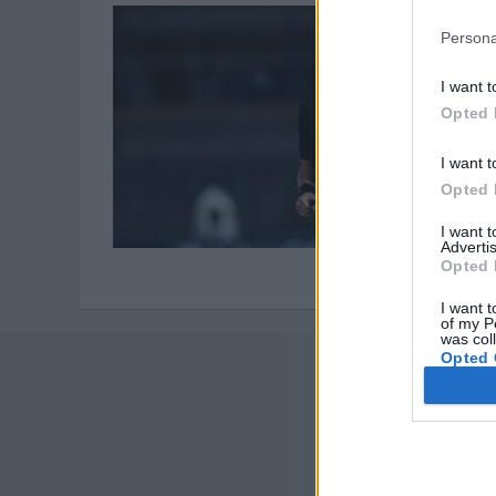
Persona
I want t
Opted 
I want t
Opted 
I want 
Advertis
Opted 
I want t
of my P
was col
Opted 