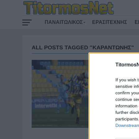
ΠΑΝΑΙΤΩΛΙΚΟΣ
ΕΡΑΣΙΤΕΧΝΗΣ
Ε
ALL POSTS TAGGED "ΚΑΡΑΝΤΩΝΗΣ"
TitormosN
If you wish 
sensitive in
confirm you
continue se
information 
further disc
participants
Downstream 