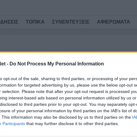
ΙΔΗΣΕΙΣ
ΤΟΠΙΚΑ
ΣΥΝΕΝΤΕΥΞΕΙΣ
ΑΦΙΕΡΩΜΑΤΑ
/ 6 έτη
ΠΑΝΑΙΤΩΛΙΚΟΣ
et -
Do Not Process My Personal Information
Τα τέσσερα «πειστήρια» για το ρόλο
Καραντώνη (video)
to opt-out of the sale, sharing to third parties, or processing of your per
formation for targeted advertising by us, please use the below opt-out s
Ανεξάρτητα από την εικόνα του Παναιτωλικού, η
r selection. Please note that after your opt-out request is processed y
οποία για μεγάλο μέρος του αγώνα δεν ήταν
eing interest-based ads based on personal information utilized by us or
αυτή που θα ανέμενε κανείς με...
disclosed to third parties prior to your opt-out. You may separately opt-
TitormosNet Team
losure of your personal information by third parties on the IAB’s list of
. This information may also be disclosed by us to third parties on the
IA
Participants
that may further disclose it to other third parties.