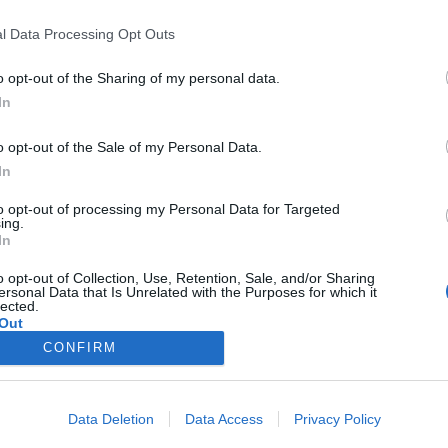
/ 6 έτη
ΕΙΔΗΣΕΙΣ
l Data Processing Opt Outs
Ο Καραντώνης στο Παναιτωλικός –
Ολυμπιακός
o opt-out of the Sharing of my personal data.
Γνωστοί έγιναν οι διαιτητές της 16ης
In
αγωνιστικής του ελληνικού πρωταθλήματος. Ο
Καραντώνης στο Παναιτωλικός – Ολυμπιακός. Ο
o opt-out of the Sale of my Personal Data.
Δημήτρης Καραντώνης από τον...
In
TitormosNet Team
to opt-out of processing my Personal Data for Targeted
ing.
In
o opt-out of Collection, Use, Retention, Sale, and/or Sharing
ersonal Data that Is Unrelated with the Purposes for which it
lected.
Out
CONFIRM
Data Deletion
Data Access
Privacy Policy