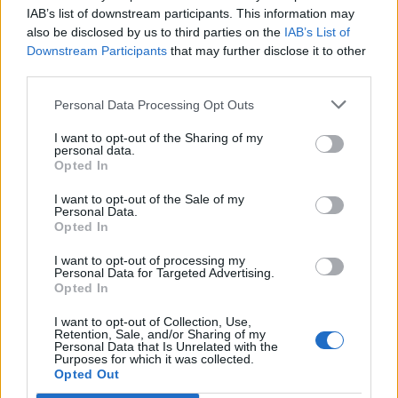
ΕΙΔΗΣΕΙΣ
IAB’s list of downstream participants. This information may
Πήρε παίκτη από το Μάλι η Λαμία
also be disclosed by us to third parties on the
IAB’s List of
Downstream Participants
that may further disclose it to other
third parties.
ΕΙΔΗΣΕΙΣ
Από τον Βόλο στη Λαμία ο Ιβάν
Personal Data Processing Opt Outs
Κόστιτς
I want to opt-out of the Sharing of my
personal data.
Opted In
MORE POSTS
I want to opt-out of the Sale of my
Personal Data.
Opted In
I want to opt-out of processing my
ΝΕΑ
Personal Data for Targeted Advertising.
Opted In
ΕΙΔΗΣΕΙΣ
Στον ΑΠΟΕΛ ο Πέρες
I want to opt-out of Collection, Use,
Retention, Sale, and/or Sharing of my
Personal Data that Is Unrelated with the
Purposes for which it was collected.
Opted Out
ΠΑΝΑΙΤΩΛΙΚΟΣ