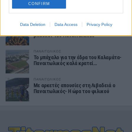
Δύο… «κολλητάρια» στον Παναιτωλικό!
CONFIRM
ΕΡΑΣΙΤΕΧΝΗΣ
Data Deletion
Data Access
Privacy Policy
Ξεκίνησαν οι εγγραφές στις ακαδημίες
μπάσκετ του Παναιτωλικού
ΠΑΝΑΙΤΩΛΙΚΟΣ
Το μπάχαλο για την έδρα του Καλαμάτα-
Παναιτωλικός καλά κρατεί…
ΠΑΝΑΙΤΩΛΙΚΟΣ
Με αρκετές απουσίες στη Λιβαδειά ο
Παναιτωλικός- Η ώρα του φιλικού