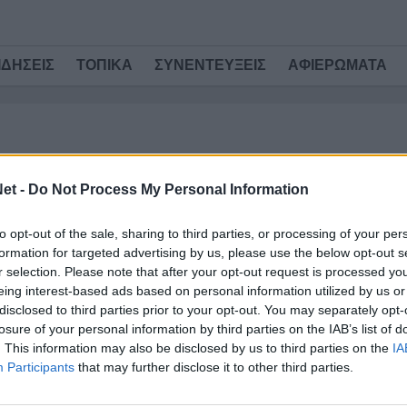
ΙΔΗΣΕΙΣ
ΤΟΠΙΚΑ
ΣΥΝΕΝΤΕΥΞΕΙΣ
ΑΦΙΕΡΩΜΑΤΑ
/ 6 έτη
ΕΙΔΗΣΕΙΣ
et -
Do Not Process My Personal Information
Χωρίς Σα, Ραφινία, Μπουχαλάκη
και Σεμέδο στο Αγρίνιο ο
to opt-out of the sale, sharing to third parties, or processing of your per
Ολυμπιακός
formation for targeted advertising by us, please use the below opt-out s
r selection. Please note that after your opt-out request is processed y
Ο Ολυμπιακός μπήκε στην τελική ευθεία για το
eing interest-based ads based on personal information utilized by us or
παιχνίδι της 16ης αγωνιστικής
disclosed to third parties prior to your opt-out. You may separately opt-
της Super League απέναντι
losure of your personal information by third parties on the IAB’s list of
στον Παναιτωλικό στο Αγρίνιο. Μετά το τέλος
. This information may also be disclosed by us to third parties on the
IA
της σημερινής προπόνησης,
Participants
that may further disclose it to other third parties.
ο Πέδρο Μαρτίνς έκανε γνωστή την αποστολή....
TitormosNet Team