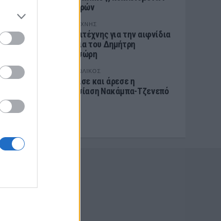
των θυρών
ΕΡΑΣΙΤΕΧΝΗΣ
Ο Ερασιτέχνης για την αιφνίδια
απώλεια του Δημήτρη
Καρατσώρη
ΠΑΝΑΙΤΩΛΙΚΟΣ
Ξεχώρισε και άρεσε η
παρουσίαση Νακάμπα-Τζενεπό