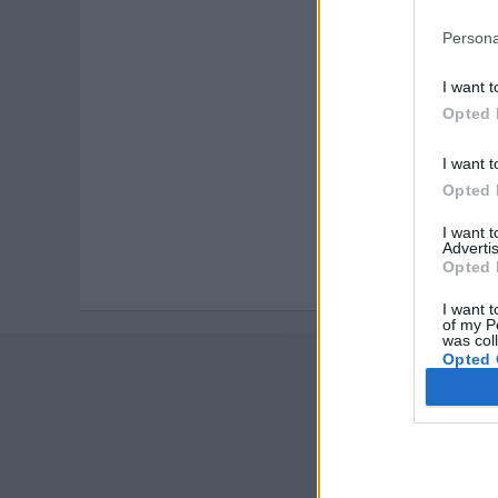
Persona
I want t
Opted 
I want t
Opted 
I want 
Advertis
Opted 
I want t
of my P
was col
Opted 