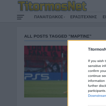
ΠΑΝΑΙΤΩΛΙΚΟΣ
ΕΡΑΣΙΤΕΧΝΗΣ
Ε
ALL POSTS TAGGED "ΜΑΡΤΙΝΣ"
TitormosN
If you wish 
sensitive in
confirm you
continue se
information 
further disc
participants
Downstream 