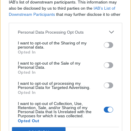
Διαθέσιμες στη μπουτίκ και στο e-
IAB’s list of downstream participants. This information may
shop της οι νέες εμφανίσεις (φωτο)
also be disclosed by us to third parties on the
IAB’s List of
Downstream Participants
that may further disclose it to other
third parties.
ΠΑΝΑΙΤΩΛΙΚΟΣ
«Η πιο ξεχωριστή ανοιχτή προπόνηση,
Personal Data Processing Opt Outs
αξίζουν το σεβασμό μας όσοι
μερίμνησαν για το άγαλμα»
I want to opt-out of the Sharing of my
personal data.
Opted In
MORE POSTS
I want to opt-out of the Sale of my
Personal Data.
Opted In
ΝΕΑ
I want to opt-out of processing my
Personal Data for Targeted Advertising.
Opted In
ΠΑΝΑΙΤΩΛΙΚΟΣ
Θλίψη για τον θάνατο του παλαίμαχου του
I want to opt-out of Collection, Use,
Παναιτωλικού, Κώστα Καμποσιώρα
Retention, Sale, and/or Sharing of my
Personal Data that Is Unrelated with the
Purposes for which it was collected.
Opted Out
ΠΑΝΑΙΤΩΛΙΚΟΣ
Ήττα στο φινάλε στη Λιβαδειά