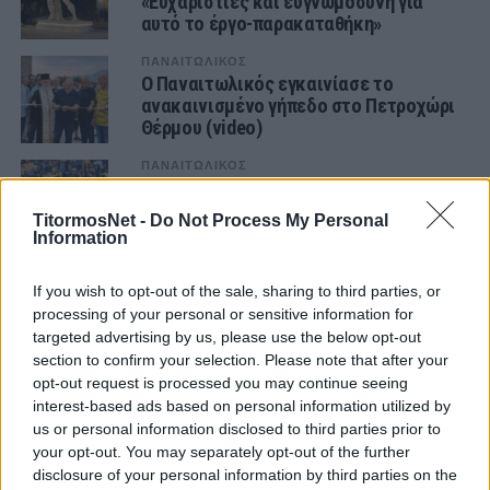
«Ευχαριστίες και ευγνωμοσύνη για
αυτό το έργο-παρακαταθήκη»
ΠΑΝΑΙΤΩΛΙΚΟΣ
Ο Παναιτωλικός εγκαινίασε το
ανακαινισμένο γήπεδο στο Πετροχώρι
Θέρμου (video)
ΠΑΝΑΙΤΩΛΙΚΟΣ
Το εντυπωσιακό εναέριο video από την
ανοιχτή προπόνηση του Παναιτωλικού
TitormosNet -
Do Not Process My Personal
Information
ΕΡΑΣΙΤΕΧΝΗΣ
Ο νέος τεχνικός διευθυντής της
If you wish to opt-out of the sale, sharing to third parties, or
ομάδας πόλο είναι πολύ καλός μας
processing of your personal or sensitive information for
γνώριμος!
targeted advertising by us, please use the below opt-out
section to confirm your selection. Please note that after your
ΠΑΝΑΙΤΩΛΙΚΟΣ
opt-out request is processed you may continue seeing
Ματαιώθηκε το φιλικό με τη Μαρκό
interest-based ads based on personal information utilized by
us or personal information disclosed to third parties prior to
your opt-out. You may separately opt-out of the further
disclosure of your personal information by third parties on the
ΠΑΝΑΙΤΩΛΙΚΟΣ