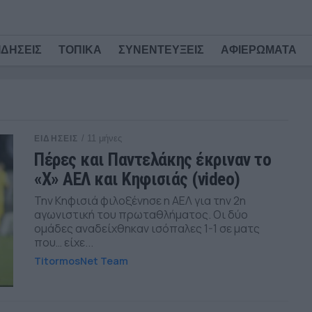
ΙΔΗΣΕΙΣ
ΤΟΠΙΚΑ
ΣΥΝΕΝΤΕΥΞΕΙΣ
ΑΦΙΕΡΩΜΑΤΑ
/ 11 μήνες
ΕΙΔΗΣΕΙΣ
Πέρες και Παντελάκης έκριναν το
«Χ» ΑΕΛ και Κηφισιάς (video)
Την Κηφισιά φιλοξένησε η ΑΕΛ για την 2η
αγωνιστική του πρωταθλήματος. Οι δύο
ομάδες αναδείχθηκαν ισόπαλες 1-1 σε ματς
που… είχε...
TitormosNet Team