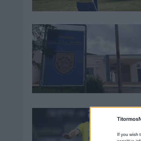
TitormosN
If you wish 
sensitive in