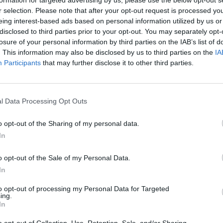
εβδομάδα άκουγα για τον Πιερό»
r selection. Please note that after your opt-out request is processed y
eing interest-based ads based on personal information utilized by us or
Ο Νώντας Παντελάκης αποτέλεσε μία από τις
disclosed to third parties prior to your opt-out. You may separately opt-
πιο δυναμικές προσθήκες του Παναιτωλικού το
καλοκαίρι. Στο πρόσφατο παιχνίδι με την ΑΕΚ
losure of your personal information by third parties on the IAB’s list of
εκ...
. This information may also be disclosed by us to third parties on the
IA
Participants
that may further disclose it to other third parties.
Κωνσταντίνος Ρίγκος
/ 2 έτη
ΠΑΝΑΙΤΩΛΙΚΟΣ
l Data Processing Opt Outs
Ερωτηματικό ο Παντελάκης
Την προετοιμασία του για το κυριακάτικο ματς
o opt-out of the Sharing of my personal data.
(18:30 μ.μ.) με τον Ολυμπιακό συνεχίζει ο
In
Παναιτωλικός και ο Νώντας Παντελάκης
αποτελεί ερωτηματικό....
o opt-out of the Sale of my Personal Data.
TitormosNet Team
In
to opt-out of processing my Personal Data for Targeted
ing.
In
/ 2 έτη
o opt-out of Collection, Use, Retention, Sale, and/or Sharing
ΠΑΝΑΙΤΩΛΙΚΟΣ