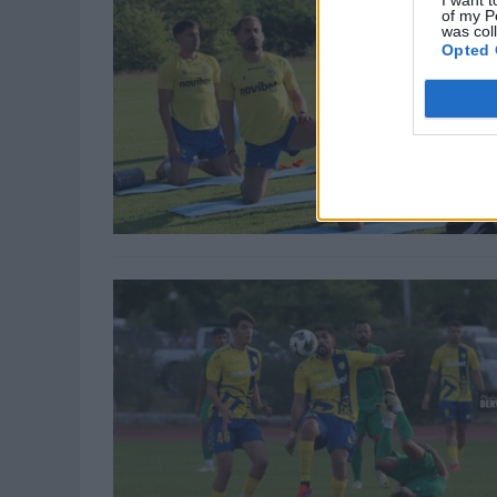
of my P
was col
Opted 