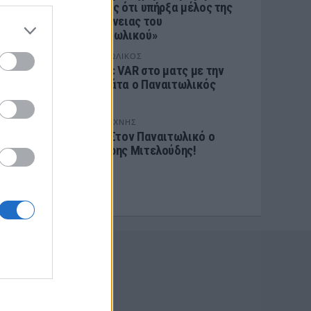
γεγονός ότι υπήρξα μέλος της
οικογένειας του
Παναιτωλικού»
ΠΑΝΑΙΤΩΛΙΚΟΣ
Ζήτησε VAR στο ματς με την
Καλαμάτα ο Παναιτωλικός
ΕΡΑΣΙΤΕΧΝΗΣ
Πόλο: Στον Παναιτωλικό ο
Δημήτρης Μιτελούδης!