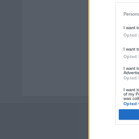
Persona
I want t
Opted 
I want t
Opted 
I want 
Advertis
Opted 
I want t
of my P
was col
Opted 