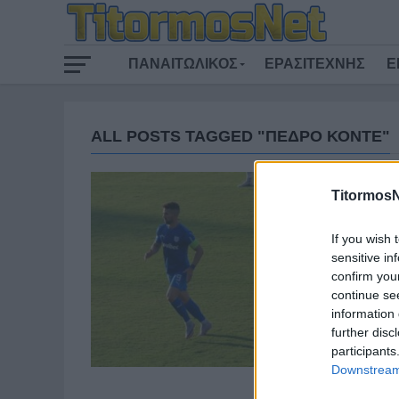
ΠΑΝΑΙΤΩΛΙΚΟΣ
ΕΡΑΣΙΤΕΧΝΗΣ
Ε
ALL POSTS TAGGED "ΠΕΔΡΟ ΚΟΝΤΕ"
TitormosN
If you wish 
sensitive in
confirm you
continue se
information 
further disc
participants
Downstream 