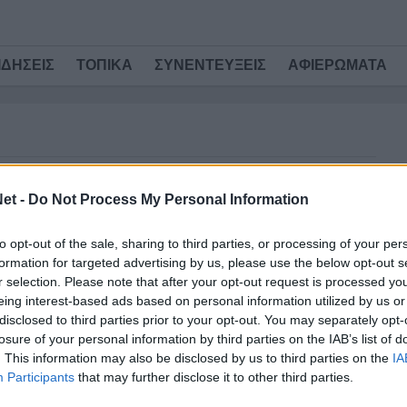
ΙΔΗΣΕΙΣ
ΤΟΠΙΚΑ
ΣΥΝΕΝΤΕΥΞΕΙΣ
ΑΦΙΕΡΩΜΑΤΑ
/ 3 έτη
ΕΙΔΗΣΕΙΣ
et -
Do Not Process My Personal Information
Φόβοι στον ΠΑΣ για θλάση του
Κόντε
to opt-out of the sale, sharing to third parties, or processing of your per
Ο Πέδρο Κόντε ήταν από τους κορυφαίους αν
formation for targeted advertising by us, please use the below opt-out s
όχι ο κορυφαίος στο ματς του ΠΑΣ με την
r selection. Please note that after your opt-out request is processed y
Κηφισιά πετυχαίνοντας δύο τέρματα....
eing interest-based ads based on personal information utilized by us or
disclosed to third parties prior to your opt-out. You may separately opt-
TitormosNet Team
losure of your personal information by third parties on the IAB’s list of
. This information may also be disclosed by us to third parties on the
IA
Participants
that may further disclose it to other third parties.