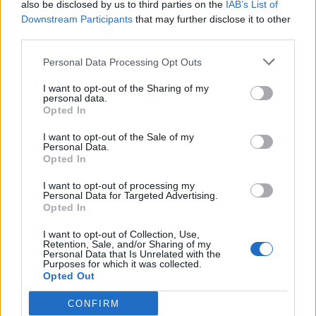
also be disclosed by us to third parties on the
IAB’s List of
Downstream Participants
that may further disclose it to other
ΤΟΠΙΚΑ
third parties.
Ά ΕΠΣ Αιτωλοακαρνανίας: Συνέχισαν
νικηφόρα Απόλλων Θέρμου και Στάνου
Personal Data Processing Opt Outs
I want to opt-out of the Sharing of my
personal data.
Opted In
ΠΕΡΙΣΣΟΤΕΡΑ
I want to opt-out of the Sale of my
Personal Data.
Opted In
ΝΕΑ
I want to opt-out of processing my
Personal Data for Targeted Advertising.
ΠΑΝΑΙΤΩΛΙΚΟΣ
Opted In
Πάτησαν γήπεδο Νακάμπα-Τζενεπό
(φωτο)
I want to opt-out of Collection, Use,
Retention, Sale, and/or Sharing of my
Personal Data that Is Unrelated with the
Purposes for which it was collected.
ΕΡΑΣΙΤΕΧΝΗΣ
Πόλο: «Άρωμα» από Α1 με Τουρκομένη ο
Opted Out
Παναιτωλικός
CONFIRM