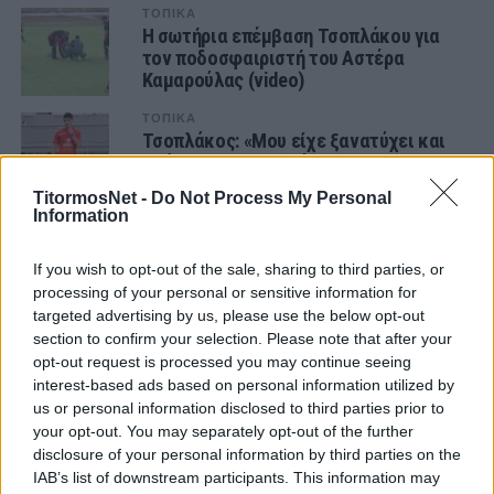
ΤΟΠΙΚΑ
Η σωτήρια επέμβαση Τσοπλάκου για
τον ποδοσφαιριστή του Αστέρα
Καμαρούλας (video)
ΤΟΠΙΚΑ
Τσοπλάκος: «Μου είχε ξανατύχει και
μπόρεσα να αντιδράσω»
TitormosNet -
Do Not Process My Personal
Information
ΤΟΠΙΚΑ
Σωτήρια παρέμβαση του ρέφερι
Τσοπλάκου για ποδοσφαιριστή στο
If you wish to opt-out of the sale, sharing to third parties, or
Αστέρας Καμαρούλας-ΑΕΜ
processing of your personal or sensitive information for
targeted advertising by us, please use the below opt-out
ΤΟΠΙΚΑ
section to confirm your selection. Please note that after your
Ά ΕΠΣ Αιτωλοακαρνανίας: «Πάτησε»
opt-out request is processed you may continue seeing
κορυφή η Αναγέννηση Στάνου
interest-based ads based on personal information utilized by
us or personal information disclosed to third parties prior to
your opt-out. You may separately opt-out of the further
ΤΟΠΙΚΑ
Ά ΕΠΣ Αιτωλοακαρνανίας: Το
disclosure of your personal information by third parties on the
πρόγραμμα της 6ης Αγωνιστικής
IAB’s list of downstream participants. This information may