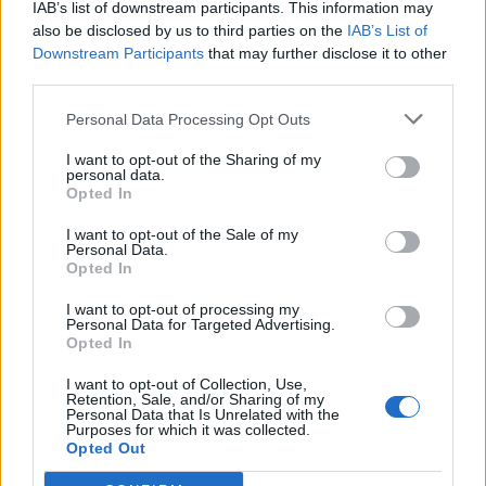
Το πανηγύρισε και ο… γουρλής Βαρόνε:
IAB’s list of downstream participants. This information may
«Μαζί, μεγάλη νίκη!» (φωτο)
also be disclosed by us to third parties on the
IAB’s List of
Downstream Participants
that may further disclose it to other
third parties.
ΠΑΝΑΙΤΩΛΙΚΟΣ
«Τρελαμένος» ο Βαρόνε, έρχεται
Personal Data Processing Opt Outs
Αγρίνιο για το ματς με τον Ατρόμητο!
I want to opt-out of the Sharing of my
personal data.
Opted In
MORE POSTS
I want to opt-out of the Sale of my
Personal Data.
Opted In
ΝΕΑ
I want to opt-out of processing my
Personal Data for Targeted Advertising.
Opted In
ΠΑΝΑΙΤΩΛΙΚΟΣ
Στην Αθήνα το Καλαμάτα-Παναιτωλικός,
I want to opt-out of Collection, Use,
κεκλεισμένων των θυρών
Retention, Sale, and/or Sharing of my
Personal Data that Is Unrelated with the
Purposes for which it was collected.
Opted Out
ΕΡΑΣΙΤΕΧΝΗΣ
Ο Ερασιτέχνης για την αιφνίδια απώλεια